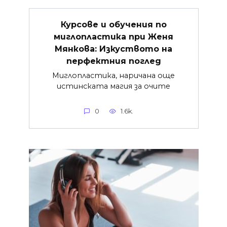
Курсове и обучения по
миглопластика при Женя
Мянкова: Изкуството на
перфектния поглед
Миглопластика, наричана още
истинската магия за очите
0
1.6k.