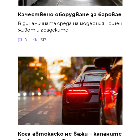
Качествено оборудване за баровае
В динамичната среда на модерния нощен
живот и градските
0
313
Кога автокаско не важи – капаните