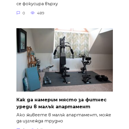
се фокусира върху
0
489
Как да намерим място за фитнес
уреди в малък апартамент
Ако живеете в малък апартамент, може
да изглежда трудно