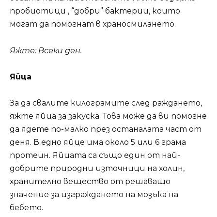
пробиотици , “добри” бактерии, които
могат да помогнат в храносмилането.
Яжте: Всеки ден.
Яйца
За да свалите килограмите след раждането,
яжте яйца за закуска. Това може да ви помогне
да ядете по-малко през останалата част от
деня. В едно яйце има около 5 или 6 грама
протеин. Яйцата са също един от най-
добрите природни източници на холин,
хранително вещество от решаващо
значение за изграждането на мозъка на
бебето.