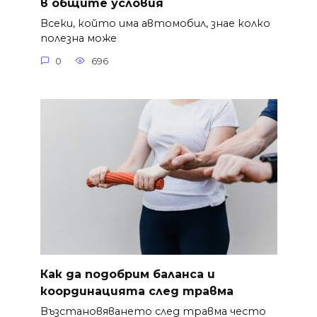
в общите условия
Всеки, който има автомобил, знае колко
полезна може
0
696
Как да подобрим баланса и
координацията след травма
Възстановяването след травма често