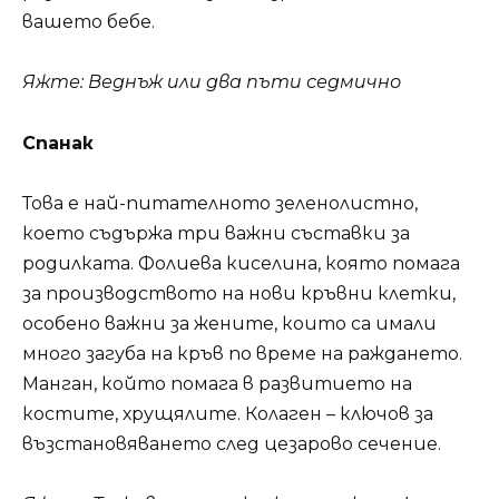
вашето бебе.
Яжте: Веднъж или два пъти седмично
Спанак
Това е най-питателното зеленолистно,
което съдържа три важни съставки за
родилката. Фолиева киселина, която помага
за производството на нови кръвни клетки,
особено важни за жените, които са имали
много загуба на кръв по време на раждането.
Манган, който помага в развитието на
костите, хрущялите. Колаген – ключов за
възстановяването след цезарово сечение.