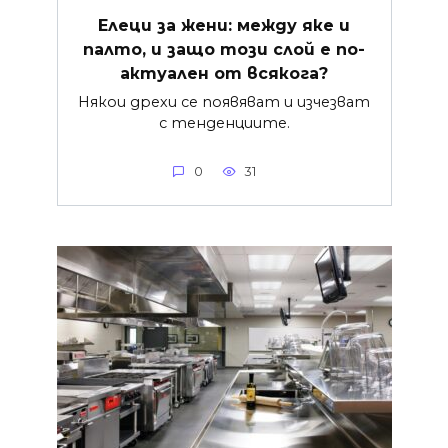
Елеци за жени: между яке и
палто, и защо този слой е по-
актуален от всякога?
Някои дрехи се появяват и изчезват
с тенденциите.
0
31