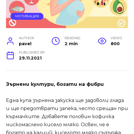
МОТИВАЦИЯ
AUTHOR
READING
VIEWS
pavel
2 min
800
PUBLISHED BY
29.11.2021
Зърнени култури, богати на фибри
Една купа зърнена закуска ще задоволи глада
и ще предотврати запека, често срещан при
кърмачките. Добавете половин кофичка
нискомаслено кисело мляко. Освен, че е
богато на калций, киселото мляко съдържа