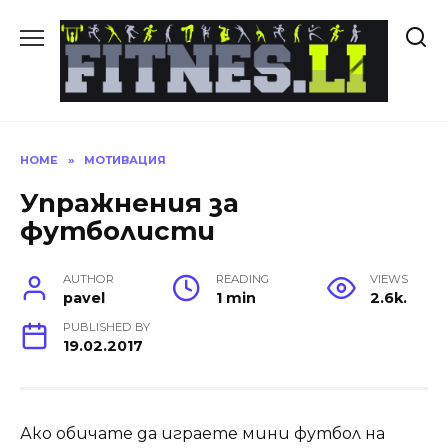
Skip
to
content
HOME
»
МОТИВАЦИЯ
Упражнения за
футболисти
AUTHOR
READING
VIEWS
pavel
1 min
2.6k.
PUBLISHED BY
19.02.2017
Ако обичате да играете мини футбол на