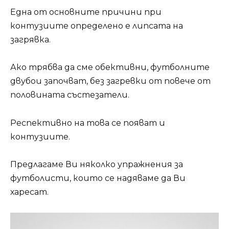
Една от основните причини при
контузиите определено е липсата на
загрявка.
Ако трябва да сме обективни, футболните
двубои започват, без загревки от повече от
половината състезатели.
Респективно на това се появат и
контузиите.
Предлагаме Ви няколко упражнения за
футболисти, които се надяваме да Ви
харесат.