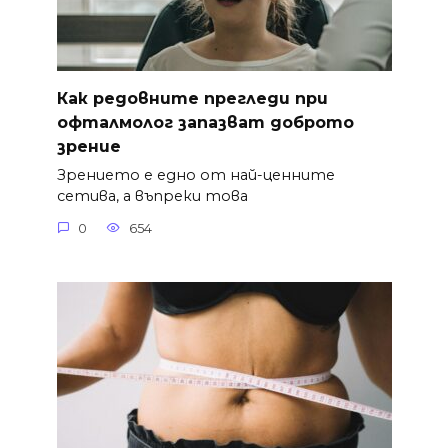
Как редовните прегледи при
офталмолог запазват доброто
зрение
Зрението е едно от най-ценните
сетива, а въпреки това
0
654