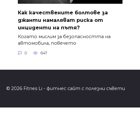
Как качествените болтове за
джанти намаляват риска от
инциденти на пътя?
Когато мислим за безопасността на
автомобила, повечето
0
647
© 2026 Fitnes Li - фитнес сайт с полезни съвети