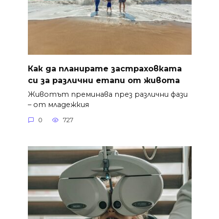
Как да планирате застраховката
си за различни етапи от живота
Животът преминава през различни фази
– от младежкия
0
727