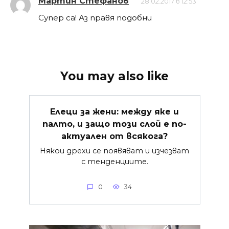
Мартин Стефанов
28.02.2017 в 12:53
Супер са! Аз правя подобни
You may also like
Елеци за жени: между яке и
палто, и защо този слой е по-
актуален от всякога?
Някои дрехи се появяват и изчезват
с тенденциите.
0
34