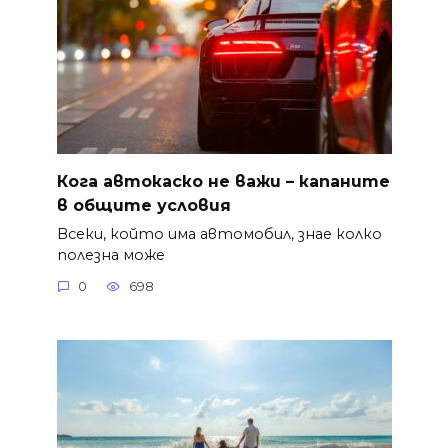
Кога автокаско не важи – капаните
в общите условия
Всеки, който има автомобил, знае колко
полезна може
0
698