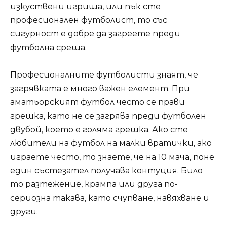
изкуствени игрища, или пък сте
професионален футболист, то със
сигурност е добре да загреете преди
футболна среща.
Професионалните футболисти знаят, че
загрявката е много важен елемент. При
аматьорският футбол често се прави
грешка, като не се загрява преди футболен
двубой, което е голяма грешка. Ако сте
любители на футбол на малки вратички, ако
играете често, то знаете, че на 10 мача, поне
един състезател получава контуция. Било
то разтежение, крампа или друга по-
сериозна такава, като счупване, навяхване и
други.