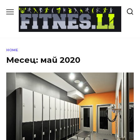
Skip
to
content
HOME
Месец:
май 2020