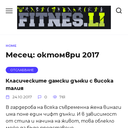
Skip
to
content
HOME
Месец:
октомври 2017
ОТСЛАБВАНЕ
Класическите дамски дънки с висока
талия
24.10.2017
0
761
В гардероба на всяка съвременна жена винаги
има поне един чифт дънки. И в зависимост
от стила и начина на живот, това облекло
може да бъде представено