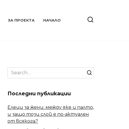
ЗА ПРОЕКТА
НАЧАЛО
Search
for:
Последни публикации
Елеци за жени: между яке и палто,
и защо този слой е по-актуален
от всякога?