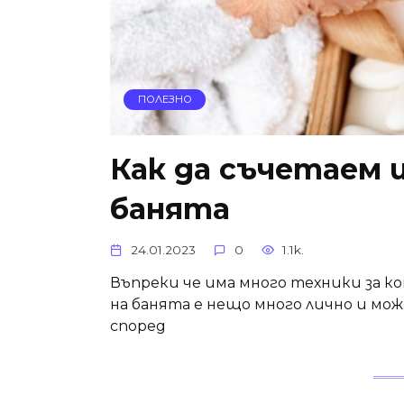
ПОЛЕЗНО
Как да съчетаем 
банята
24.01.2023
0
1.1k.
Въпреки че има много техники за к
на банята е нещо много лично и мо
според