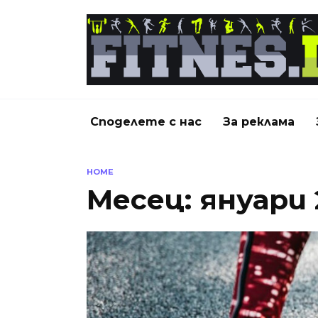
Skip
to
content
Споделете с нас
За реклама
HOME
Месец:
януари 