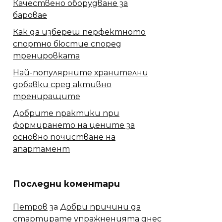
Качествено оборудване за
баровае
Как да избереш перфектното
спортно бюстие според
тренировката
Най-популярните хранителни
добавки сред активно
трениращите
Добрите практики при
формирането на цените за
основно почистване на
апартамент
Последни коментари
Петров
за
Добри причини да
стартирате упражненията днес