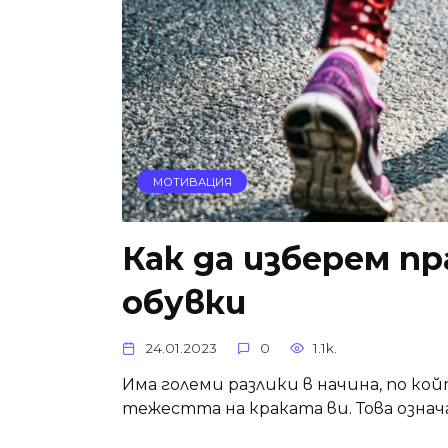
МОТИВАЦИЯ
Как да изберем п
обувки
24.01.2023
0
1.1k.
Има големи разлики в начина, по к
тежестта на краката ви. Това означав