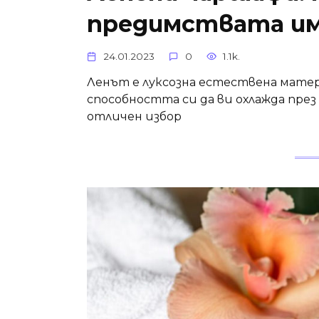
предимствата и
24.01.2023
0
1.1k.
Ленът е луксозна естествена мате
способността си да ви охлажда през 
отличен избор