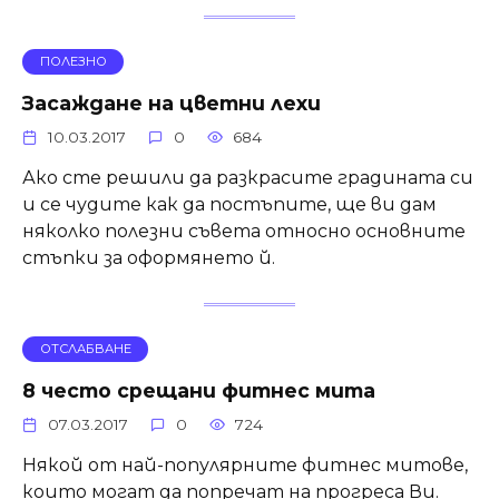
ПОЛЕЗНО
Засаждане на цветни лехи
10.03.2017
0
684
Ако сте решили да разкрасите градината си
и се чудите как да постъпите, ще ви дам
няколко полезни съвета относно основните
стъпки за оформянето й.
ОТСЛАБВАНЕ
8 често срещани фитнес мита
07.03.2017
0
724
Някой от най-популярните фитнес митове,
които могат да попречат на прогреса Ви.