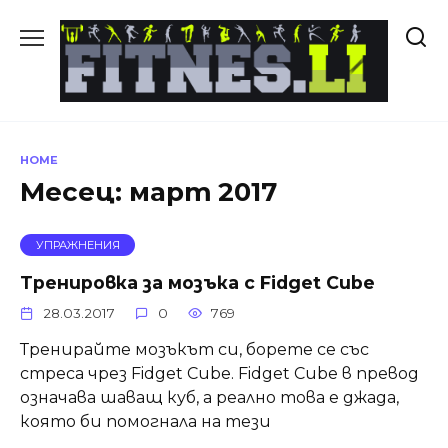
Skip
to
content
HOME
Месец:
март 2017
УПРАЖНЕНИЯ
Тренировка за мозъка с Fidget Cube
28.03.2017
0
769
Тренирайте мозъкът си, борете се със
стреса чрез Fidget Cube. Fidget Cube в превод
означава шаващ куб, а реално това е джада,
която би помогнала на тези