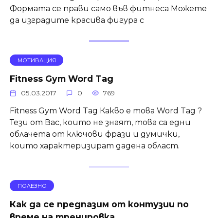
Формата се прави само във фитнеса Можете
да изградите красива фигура с
МОТИВАЦИЯ
Fitness Gym Word Tag
05.03.2017
0
769
Fitness Gym Word Tag Какво е това Word Tag ?
Тези от Вас, които не знаят, това са едни
облачета от ключови фрази и думички,
които характеризират дадена област.
ПОЛЕЗНО
Как да се предпазим от контузии по
време на тренировка