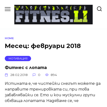
Skip
to
content
HOME
Месец:
февруари 2018
МОТИВАЦИЯ
Фитнес с лопата
28.02.2018
0
894
Истината е, че чистейки снегът можете да
направите тренировката си, при това
забавлявайки се. Ето и кои мускулни групи
обхваща лопатата: Надяваме се, че