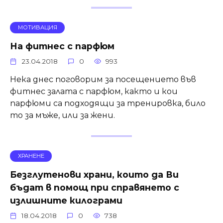
МОТИВАЦИЯ
На фитнес с парфюм
23.04.2018
0
993
Нека днес поговорим за посещението във
фитнес залата с парфюм, както и кои
парфюми са подходящи за тренировка, било
то за мъже, или за жени.
ХРАНЕНЕ
Безглутенови храни, които да Ви
бъдат в помощ при справянето с
излишните килограми
18.04.2018
0
738