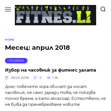
Skip
to
content
HOME
Месец:
април 2018
ПОЛЕЗНО
Избор на часовник за фитнес залата
26.04.2018
0
1.1k.
Днес повечето хора обичат да носат
часовник, не само заради това, че показва
точно време, а като аксесоар. Естествено, че
не бива да пренебрегваме новите