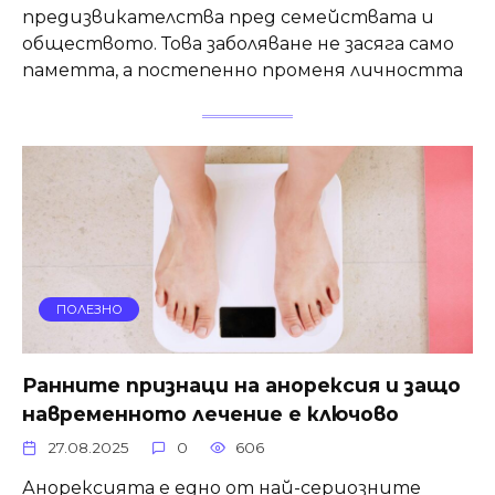
предизвикателства пред семействата и
обществото. Това заболяване не засяга само
паметта, а постепенно променя личността
ПОЛЕЗНО
Ранните признаци на анорексия и защо
навременното лечение е ключово
27.08.2025
0
606
Анорексията е едно от най-сериозните