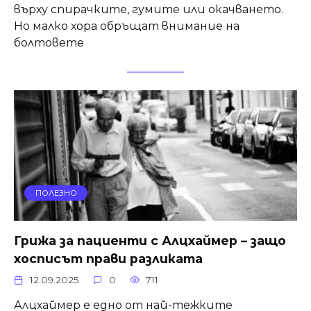
върху спирачките, гумите или окачването.
Но малко хора обръщат внимание на
болтовете
ПОЛЕЗНО
Грижа за пациенти с Алцхаймер – защо
хосписът прави разликата
12.09.2025
0
711
Алцхаймер е едно от най-тежките