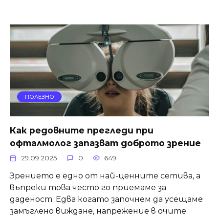
ПОЛЕЗНО
Как редовните прегледи при
офталмолог запазват доброто зрение
29.09.2025
0
649
Зрението е едно от най-ценните сетива, а
въпреки това често го приемаме за
даденост. Едва когато започнем да усещаме
замъглено виждане, напрежение в очите