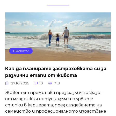
ПОЛЕЗНО
Как да планирате застраховката си за
различни етапи от живота
27.10.2025
0
718
Животът преминава през различни фази –
от младежкия ентусиазъм и първите
стъпки в кариерата, през създаването на
семейство и професионалното израстване