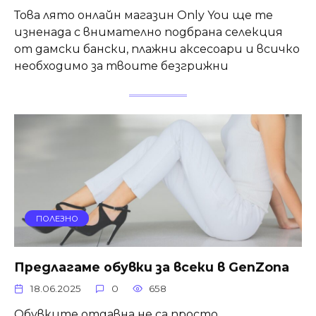
Това лято онлайн магазин Only You ще те
изненада с внимателно подбрана селекция
от дамски бански, плажни аксесоари и всичко
необходимо за твоите безгрижни
ПОЛЕЗНО
Предлагаме обувки за всеки в GenZona
18.06.2025
0
658
Обувките отдавна не са просто