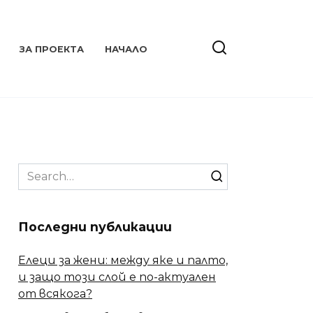
ЗА ПРОЕКТА
НАЧАЛО
Search
for:
Последни публикации
Елеци за жени: между яке и палто,
и защо този слой е по-актуален
от всякога?