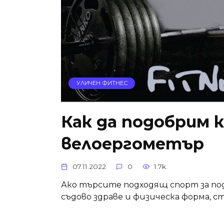
УЛИЧЕН ФИТНЕС
Как да подобрим к
велоергометър
07.11.2022
0
1.7k.
Ако търсите подходящ спорт за по
съдово здраве и физическа форма, с