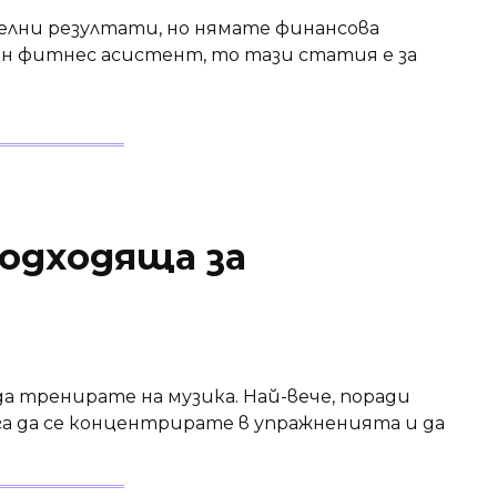
лни резултати, но нямате финансова
ен фитнес асистент, то тази статия е за
подходяща за
да тренирате на музика. Най-вече, поради
а да се концентрирате в упражненията и да