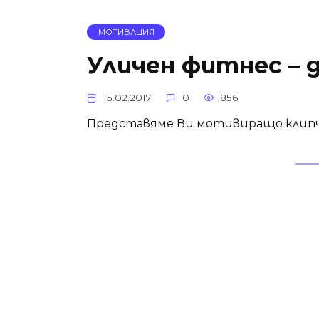
МОТИВАЦИЯ
Уличен фитнес – 
15.02.2017
0
856
Представяме Ви мотивиращо клипч