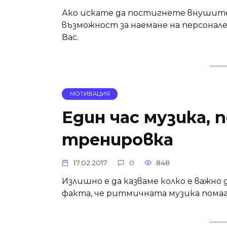
Ако искате да постигнете внушите
възможност за наемане на персонал
Вас.
МОТИВАЦИЯ
Един час музика, 
тренировка
17.02.2017
0
848
Излишно е да казваме колко е важно 
факта, че ритмичната музика помаг