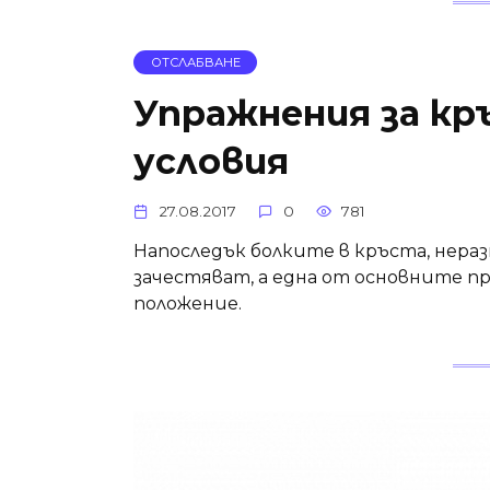
ОТСЛАБВАНЕ
Упражнения за кр
условия
27.08.2017
0
781
Напоследък болките в кръста, нера
зачестяват, а една от основните 
положение.