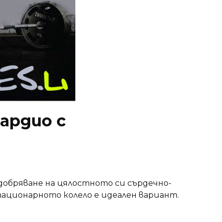
ардио с
добряване на цялостното си сърдечно-
тационарното колело е идеален вариант.