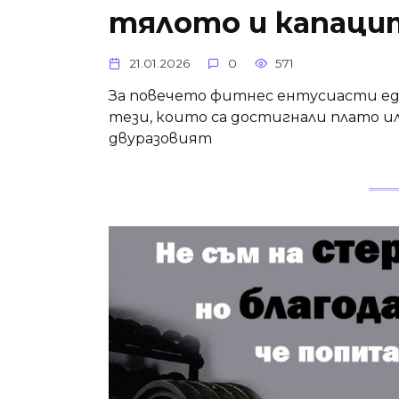
тялото и капац
21.01.2026
0
571
За повечето фитнес ентусиасти едн
тези, които са достигнали плато и
двуразовият