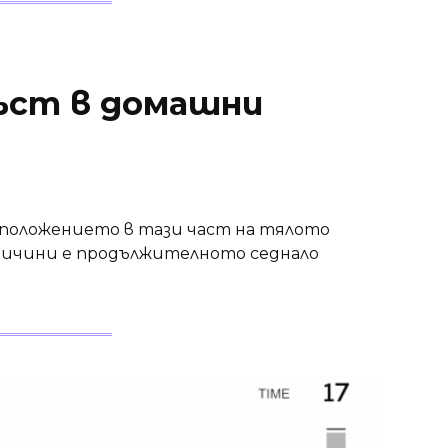
ъст в домашни
зположението в тази част на тялото
причини е продължителното седнало