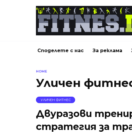
Skip
to
content
Споделете с нас
За реклама
HOME
Уличен фитне
УЛИЧЕН ФИТНЕС
Двуразови трени
стратегия за тр