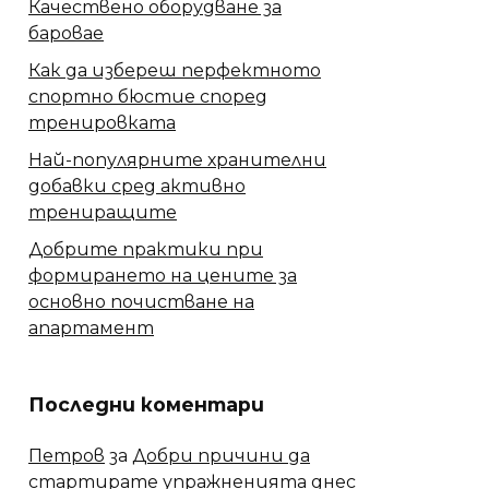
Качествено оборудване за
баровае
Как да избереш перфектното
спортно бюстие според
тренировката
Най-популярните хранителни
добавки сред активно
трениращите
Добрите практики при
формирането на цените за
основно почистване на
апартамент
Последни коментари
Петров
за
Добри причини да
стартирате упражненията днес