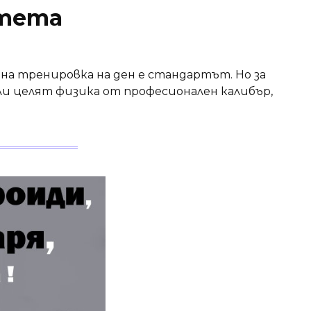
итета
а тренировка на ден е стандартът. Но за
ли целят физика от професионален калибър,