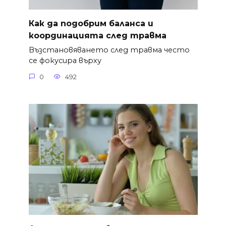
Как да подобрим баланса и
координацията след травма
Възстановяването след травма често
се фокусира върху
0
492