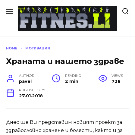
Skip
to
content
HOME
»
МОТИВАЦИЯ
Храната и нашето здраве
AUTHOR
READING
VIEWS
pavel
2 min
728
PUBLISHED BY
27.01.2018
Днес ще Ви представим новият проект за
здравословно хранене и болести, както и за