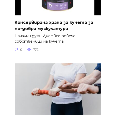
Консервирана храна за кучета за
по-добра мускулатура
Начални думи Днес все повече
собственици на кучета
0
772