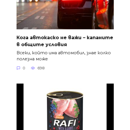
Кога автокаско не важи – капаните
в общите условия
Всеки, който има автомобил, знае колко
полезна може
0
698