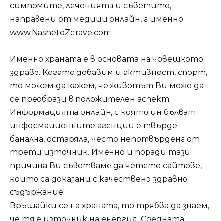
симпомите, леченията и съветите,
направени от медици онлайн, а именно
www.NashetoZdrave.com
Именно храната е в основата на човешкото
здраве. Когато добавим и активност, спорт,
то можем да кажем, че животът Ви може да
се преобрази в положителен аспект.
Информацията онлайн, с която ин бълват
информационните агенции е твърде
банална, остаряла, често непотвърдена от
трети източник. Именно и поради тази
причина Ви съветваме да четете сайтове,
които са доказани с качествено здравно
съдържание.
Връщайки се на храната, то трябва да знаем,
че тя е източник на енергия. Средната