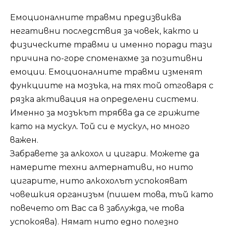
Емоционалните травми предизвиква
негативни последствия за човек, както и
физическите травми и именно поради тази
причина по-горе споменахме за позитивни
емоции. Емоционалните травми изменят
функциите на мозъка, на тях той отговаря с
рязка активация на определени системи.
Именно за мозъкът трябва да се грижите
като на мускул. Той си е мускул, но много
важен.
Забравете за алкохол и цигари. Можете да
намерите техни алтернативи, но нито
цигарите, нито алкохолът успокояват
човешкия организъм (пишем това, тъй като
повечето от Вас са в заблужда, че това
успокоява). Нямат нито едно полезно