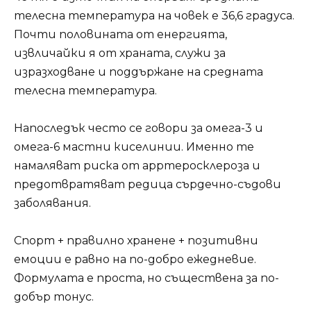
телесна температура на човек е 36,6 градуса.
Почти половината от енергията,
извличайки я от храната, служи за
изразходване и поддържане на средната
телесна температура.
Напоследък често се говори за омега-3 и
омега-6 мастни киселинии. Именно те
намаляват риска от арртеросклероза и
предотвратяват редица сърдечно-съдови
заболявания.
Спорт + правилно хранене + позитивни
емоции е равно на по-добро ежедневие.
Формулата е проста, но съществена за по-
добър тонус.