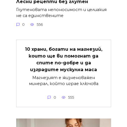
Лесни рецепти без глутен
Глутеновата непоносимост и целиакия
не са единствените
0
556
10 храни, богати на магнезий,
които ще ви помогнат да
спите по-добре и да
изградите мускулна маса
Магнезият е жизненоважен
минерал, който играе ключова
0
555