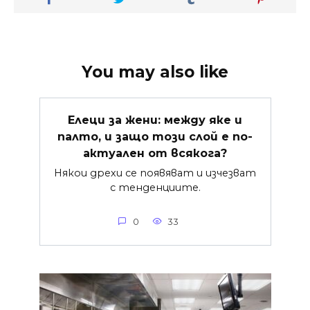
You may also like
Елеци за жени: между яке и
палто, и защо този слой е по-
актуален от всякога?
Някои дрехи се появяват и изчезват
с тенденциите.
0
33