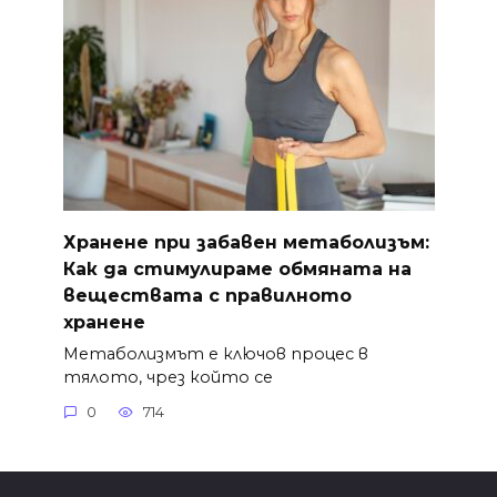
Хранене при забавен метаболизъм:
Как да стимулираме обмяната на
веществата с правилното
хранене
Метаболизмът е ключов процес в
тялото, чрез който се
0
714