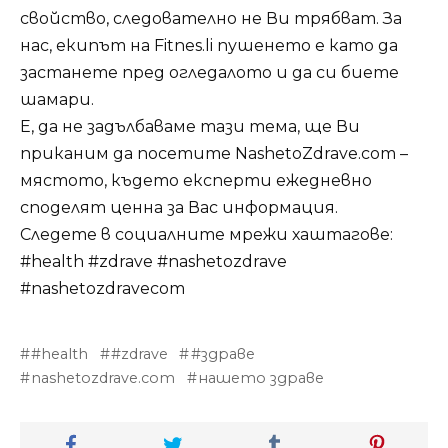
свойство, следователно не Ви трябват. За
нас, екипът на Fitnes.li пушенето е като да
застанете пред огледалото и да си биете
шамари.
Е, да не задълбаваме тази тема, ще Ви
приканим да посетите NashetoZdrave.com –
мястото, където експерти ежедневно
споделят ценна за Вас информация.
Следете в социалните мрежи хаштагове:
#health #zdrave #nashetozdrave
#nashetozdravecom
#health
#zdrave
#здраве
nashetozdrave.com
нашето здраве