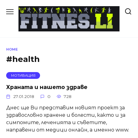
Skip
to
content
HOME
#health
МОТИВАЦИЯ
Храната и нашето здраве
27.01.2018
0
728
Днес ще Ви представим новият проект за
здравословно хранене и болести, както и за
симпомите, леченията и съветите,
направени от медици онлайн, а именно www.