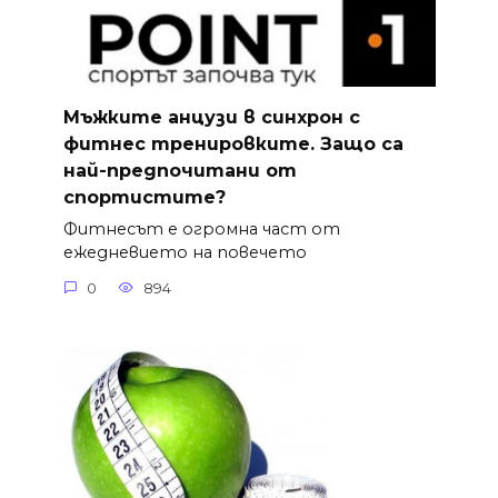
Мъжките анцузи в синхрон с
фитнес тренировките. Защо са
най-предпочитани от
спортистите?
Фитнесът е огромна част от
ежедневието на повечето
0
894