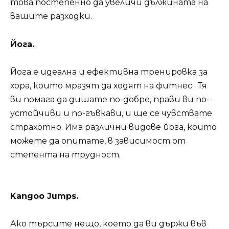
това постепенно да увеличи дължината на
вашите разходки.
Йога.
Йога е идеална и ефективна тренировка за
хора, които мразят да ходят на фитнес . Тя
ви помага да дишате по-добре, прави ви по-
устойчиви и по-гъвкави, и ще се чувствате
страхотно. Има различни видове йога, които
можете да опитате, в зависимост от
степента на трудност.
Kangoo Jumps.
Ако търсите нещо, което да ви държи във