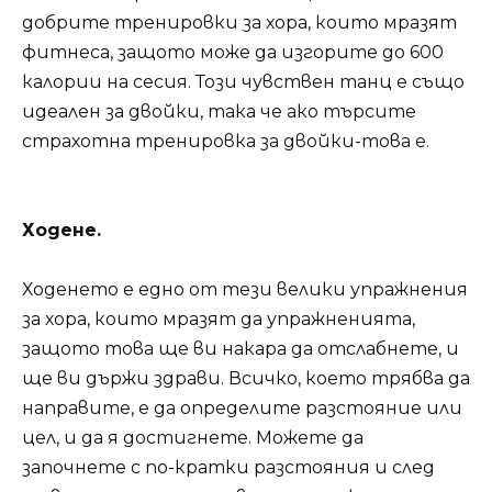
добрите тренировки за хора, които мразят
фитнеса, защото може да изгорите до 600
калории на сесия. Този чувствен танц е също
идеален за двойки, така че ако търсите
страхотна тренировка за двойки-това е.
Ходене.
Ходенето е едно от тези велики упражнения
за хора, които мразят да упражненията,
защото това ще ви накара да отслабнете, и
ще ви държи здрави. Всичко, което трябва да
направите, е да определите разстояние или
цел, и да я достигнете. Можете да
започнете с по-кратки разстояния и след