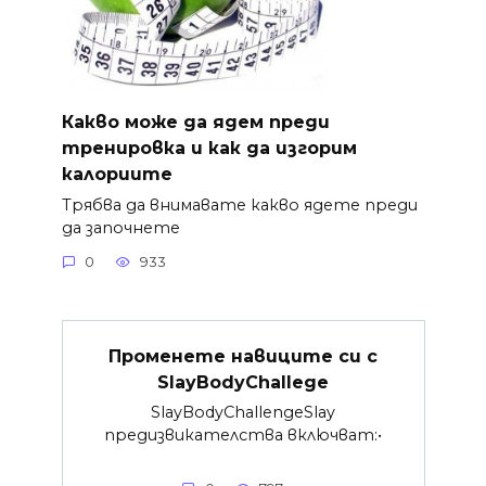
Какво може да ядем преди
тренировка и как да изгорим
калориите
Трябва да внимавате какво ядете преди
да започнете
0
933
Променете навиците си с
SlayBodyChallege
SlayBodyChallengeSlay
предизвикателства включват:•