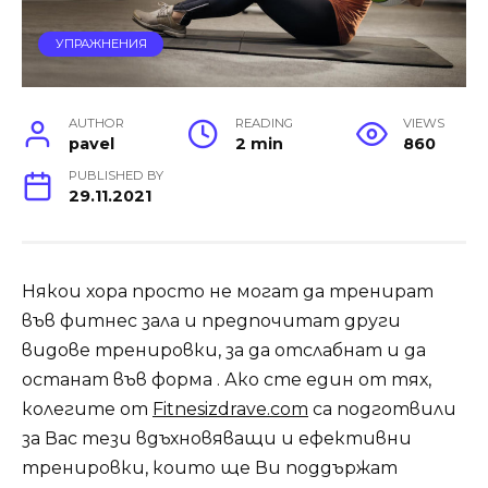
УПРАЖНЕНИЯ
AUTHOR
READING
VIEWS
pavel
2 min
860
PUBLISHED BY
29.11.2021
Някои хора просто не могат да тренират
във фитнес зала и предпочитат други
видове тренировки, за да отслабнат и да
останат във форма . Ако сте един от тях,
колегите от
Fitnesizdrave.com
са подготвили
за Вас тези вдъхновяващи и ефективни
тренировки, които ще Ви поддържат