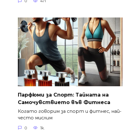
0
471
Парфюми за Спорт: Тайната на
Самочувствието във Фитнеса
Когато говорим за спорт и фитнес, най-
често мислим
0
1k.