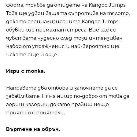
форма, трябва да отидете на Kangoo Jumps.
Това ще удвои вашата съпротива на тялото,
докато специализираните Kangoo Jumps
обувки ще премахнат стреса. Вие ще се
чувствате чудесно след този интензивен
набор от упражнения и най-вероятно ще
искате още и още.
Игри с топка.
Направете два отбора и започнете да се
забавлявате. Няма нищо по-добро от това да
гориш калории, докато правиш нещо
приятно с приятели.
Въртене на обръч.