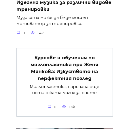
Идеална музика за различни видове
тренировки
Музиката може да бъде мощен
мотиватор за тренировка.
0
1.4k.
Курсове и обучения по
миглопластика при Женя
Мянкова: Изкуството на
перфектния поглед
Миглопластика, наричана още
истинската магия за очите
0
1.6k.