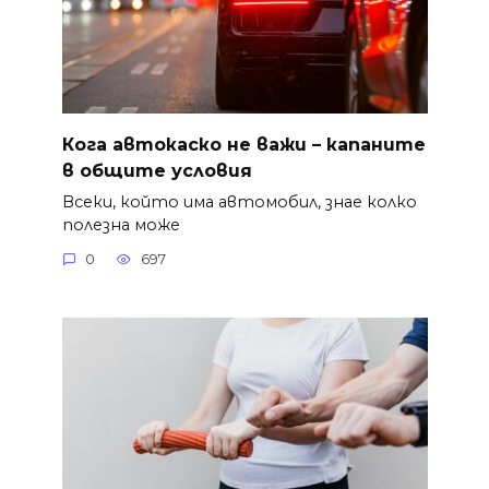
Кога автокаско не важи – капаните
в общите условия
Всеки, който има автомобил, знае колко
полезна може
0
697