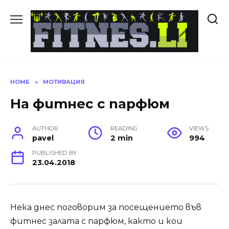
Skip
to
content
HOME
»
МОТИВАЦИЯ
На фитнес с парфюм
AUTHOR
READING
VIEWS
pavel
2 min
994
PUBLISHED BY
23.04.2018
Нека днес поговорим за посещението във
фитнес залата с парфюм, както и кои