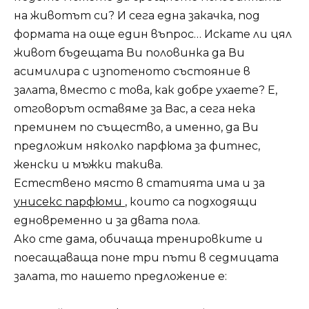
на животът си? И сега една закачка, под
формата на още един въпрос… Искате ли цял
живот бъдещата Ви половинка да Ви
асимилира с изпотеното състояние в
залата, вместо с това, как добре ухаете? Е,
отговорът оставяме за Вас, а сега нека
преминем по същество, а именно, да Ви
предложим няколко парфюма за фитнес,
женски и мъжки такива.
Естествено място в статията има и за
унисекс парфюми
, които са подходящи
едновременно и за двата пола.
Ако сте дама, обичаща тренировките и
поесащаваща поне три пъти в седмицата
залата, то нашето предложение е: