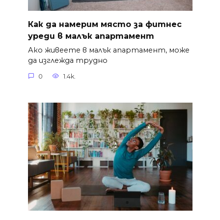
Как да намерим място за фитнес
уреди в малък апартамент
Ако живеете в малък апартамент, може
да изглежда трудно
0
1.4k.