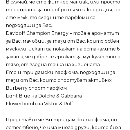
В случай, че сте фитнес маниак, или просто
тренирате за по-добро тяло и кондиция, но
сте мъж, то следните парфюми са
подходящи за Вас.
Davidoff Champion Energy – това е ароматът
за Вас, мачовци, за тези от Вас, които освен
мускули, искат да покажат на останалите в
залата, че добре се грижат за мускулестото
тяло, от гледна точка на хигиената.
Ето и три дамски парфюма, подходящи за
тези от Вас, които спортуват активно:
Burberry спорт парфюм
Light Blue на Dolche & Gabbana
Flowerbomb на Viktor & Rolf
Представихме Ви три дамски парфюма, но
естествено, че има много други, които биха