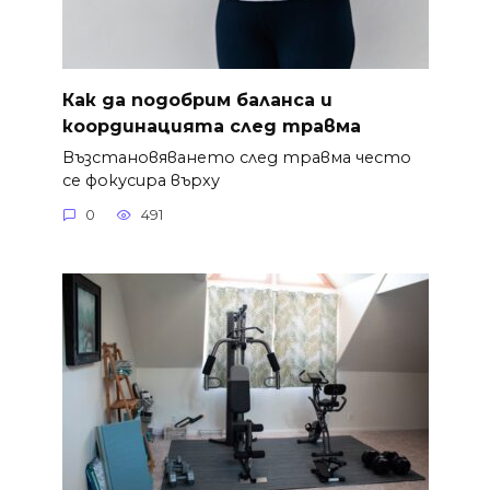
Как да подобрим баланса и
координацията след травма
Възстановяването след травма често
се фокусира върху
0
491