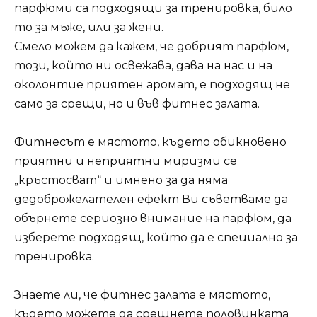
парфюми са подходящи за тренировка, било
то за мъже, или за жени.
Смело можем да кажем, че добрият парфюм,
този, който ни освежава, дава на нас и на
околонтие приятен аромат, е подходящ не
само за срещи, но и във фитнес залата.
Фитнесът е мястото, където обикновено
приятни и неприятни миризми се
„кръстосват“ и имнено за да няма
дедоброжелателен ефект Ви съветваме да
обърнете сериозно внимание на парфюм, да
изберете подходящ, който да е специално за
тренировка.
Знаете ли, че фитнес залата е мястото,
където можете да срещнете половинката