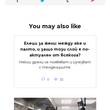
You may also like
Елеци за жени: между яке и
палто, и защо този слой е по-
актуален от всякога?
Някои дрехи се появяват и изчезват
с тенденциите.
0
32