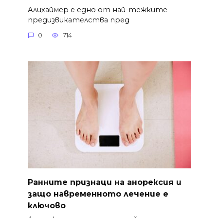
Алцхаймер е едно от най-тежките
предизвикателства пред
0
714
Ранните признаци на анорексия и
защо навременното лечение е
ключово