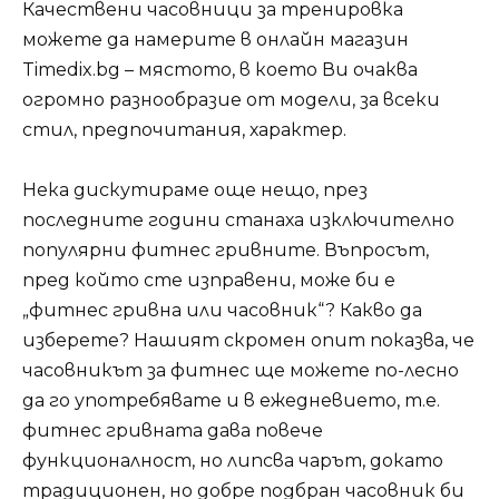
Качествени часовници за тренировка
можете да намерите в онлайн магазин
Timedix.bg – мястото, в което Ви очаква
огромно разнообразие от модели, за всеки
стил, предпочитания, характер.
Нека дискутираме още нещо, през
последните години станаха изключително
популярни фитнес гривните. Въпросът,
пред който сте изправени, може би е
„фитнес гривна или часовник“? Какво да
изберете? Нашият скромен опит показва, че
часовникът за фитнес ще можете по-лесно
да го употребявате и в ежедневието, т.е.
фитнес гривната дава повече
функционалност, но липсва чарът, докато
традиционен, но добре подбран часовник би