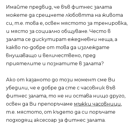
Имайте предвид, че във фитнес залата
можете да срещнете любовтта на живота
си, т.е. това е, освен мястото за тренировка,
и място за социално общуване. Често в
залата се дискутират ежедневни неща, а
какво по-добре от това да изглеждате
внушаващо и величествено, пред
приятелите и познатите в залата?
Ако от казаното до този момент сме Ви
убедили, че е добре да сте с часовник във
фитнес залата, то не ни остава нищо друго,
освен да Ви препоръчаме
мъжки часовници
,
т.е. мястото, от където да си поръчате
подходящ аксесоар за фитнес залата.