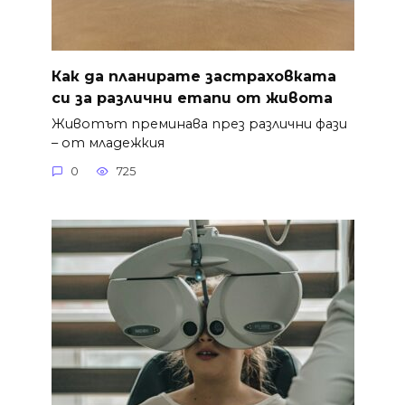
Как да планирате застраховката
си за различни етапи от живота
Животът преминава през различни фази
– от младежкия
0
725