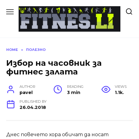
Skip
to
content
HOME
»
ПОЛЕЗНО
Избор на часовник за
фитнес залата
AUTHOR
READING
VIEWS
pavel
3 min
1.1k.
PUBLISHED BY
26.04.2018
Днес повечето хора обичат да носат