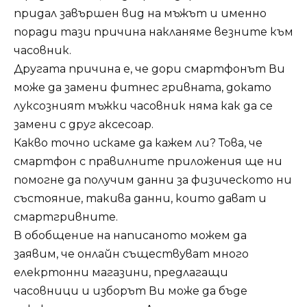
придал завършен вид на мъжът и именно
поради тази причина накланяме везните към
часовник.
Другата причина е, че дори смартфонът Ви
може да замени фитнес гривната, докато
луксозният мъжки часовник няма как да се
замени с друг аксесоар.
Какво точно искаме да кажем ли? Това, че
смартфон с правилните приложения ще ни
помогне да получим данни за физическото ни
състояние, такива данни, които дават и
смартгривните.
В обобщение на написаното можем да
заявим, че онлайн съществуват много
елекртонни магазини, предлагащи
часовници и изборът Ви може да бъде