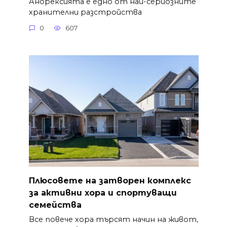
Анорексията е едно от най-сериозните
хранителни разстройства
0
607
Плюсовете на затворен комплекс
за активни хора и спортуващи
семейства
Все повече хора търсят начин на живот,