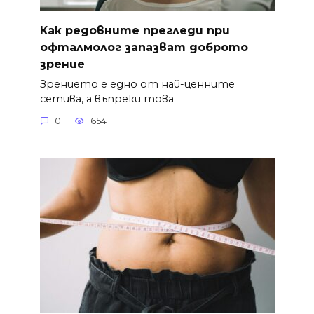
Как редовните прегледи при
офталмолог запазват доброто
зрение
Зрението е едно от най-ценните
сетива, а въпреки това
0
654