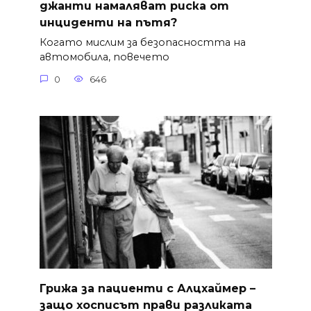
джанти намаляват риска от
инциденти на пътя?
Когато мислим за безопасността на
автомобила, повечето
0
646
Грижа за пациенти с Алцхаймер –
защо хосписът прави разликата