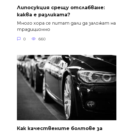
Липосукция срещу отслабване:
каква е разликата?
Много хора се питат дали да заложат на
традиционно
0
660
Как качествените болтове за