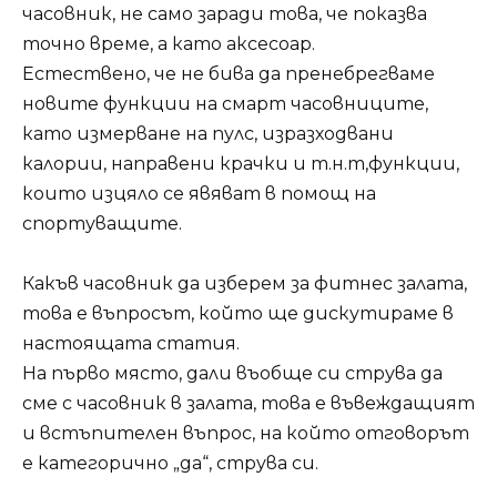
часовник, не само заради това, че показва
точно време, а като аксесоар.
Естествено, че не бива да пренебрегваме
новите функции на смарт часовниците,
като измерване на пулс, изразходвани
калории, направени крачки и т.н.т,функции,
които изцяло се явяват в помощ на
спортуващите.
Какъв часовник да изберем за фитнес залата,
това е въпросът, който ще дискутираме в
настоящата статия.
На първо място, дали въобще си струва да
сме с часовник в залата, това е въвеждащият
и встъпителен въпрос, на който отговорът
е категорично „да“, струва си.