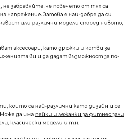
и
, не забравяйте, че повечето от тях са
а напрежение. Затова е най-добре да си
кавост или различни модели според нивото,
ат аксесоари, като дръжки и котви за
виженията ви и да дадат възможност за по-
ти, които са най-различни като дизайн и се
 Може да има
пейки и лежанки за фитнес зали
ели, класически модели и т.н.