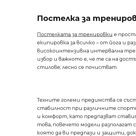
Постелка за трениро
Постелката за тренировки
е прост
екипировка за всичко – от йога и р
високоинтензивна интервална трен
избор и важното е, че те са на дост
стилове; лесно се почистват.
Техните големи предимства се състо
стабилност при различните спорт
и комфорт, като предпазват стави
това, повечето модели разполагат 
която да ви предпази и защити, до