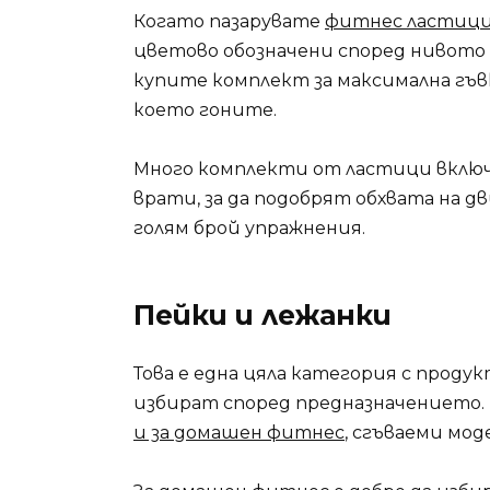
Когато пазарувате
фитнес ластиц
цветово обозначени според нивото н
купите комплект за максимална гъв
което гоните.
Много комплекти от ластици включв
врати, за да подобрят обхвата на д
голям брой упражнения.
Пейки и лежанки
Това е една цяла категория с продук
избират според предназначението.
и за домашен фитнес
, сгъваеми мод