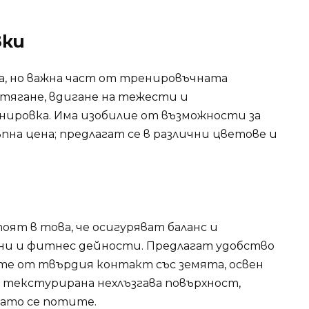
вки
а, но важна част от тренировъчната
азтягане, вдигане на тежести и
ировка. Има изобилие от възможности за
ъпна цена; предлагат се в различни цветове и
ят в това, че осигуряват баланс и
ни и фитнес дейности. Предлагат удобство
те от твърдия контакт със земята, освен
с текстурирана нехлъзгава повърхност,
като се потите.