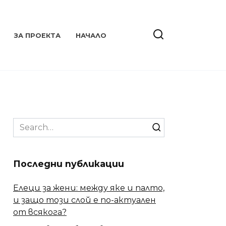
ЗА ПРОЕКТА
НАЧАЛО
Search
for:
Последни публикации
Елеци за жени: между яке и палто,
и защо този слой е по-актуален
от всякога?