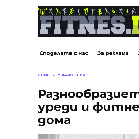
Skip
to
content
Споделете с нас
За реклама
HOME
»
УПРАЖНЕНИЯ
Разнообразие
уреди и фитне
дома