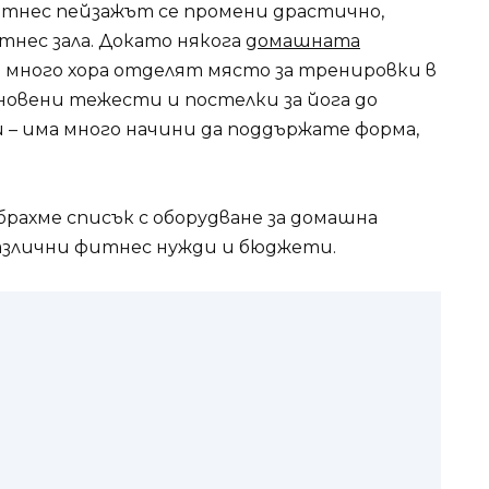
итнес пейзажът се промени драстично,
тнес зала. Докато някога
домашната
га много хора отделят място за тренировки в
новени тежести и постелки за йога до
– има много начини да поддържате форма,
дбрахме списък с оборудване за домашна
различни фитнес нужди и бюджети.