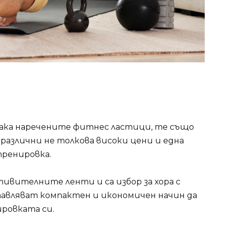
така наречените фитнес ластици, те също
различни не толкова високи цени и една
тренировка.
ивителните ленти и са избор за хора с
авляват компактен и икономичен начин да
ровката си.