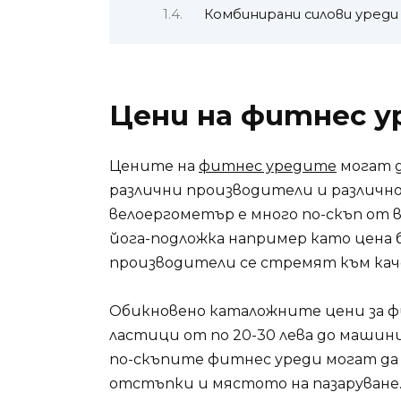
Комбинирани силови уреди
Цени на фитнес 
Цените на
фитнес уредите
могат д
различни производители и различн
велоергометър е много по-скъп от 
йога-подложка например като цена 
производители се стремят към кач
Обикновено каталожните цени за 
ластици от по 20-30 лева до машини
по-скъпите фитнес уреди могат да
отстъпки и мястото на пазаруване