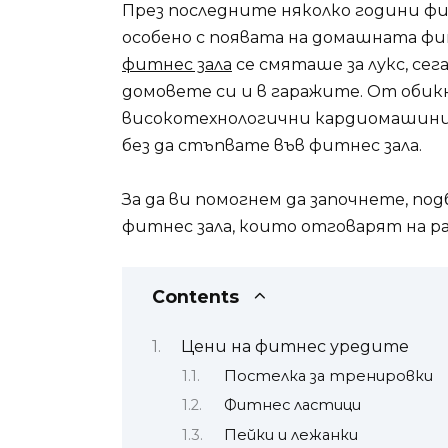
През последните няколко години ф
особено с появата на домашната фи
фитнес зала
се смяташе за лукс, се
домовете си и в гаражите. От обик
високотехнологични кардиомашини 
без да стъпвате във фитнес зала.
За да ви помогнем да започнете, по
фитнес зала, които отговарят на 
Contents
Цени на фитнес уредите
Постелка за тренировки
Фитнес ластици
Пейки и лежанки