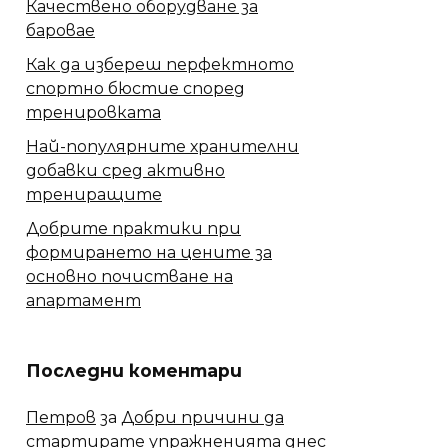
Качествено оборудване за
баровае
Как да избереш перфектното
спортно бюстие според
тренировката
Най-популярните хранителни
добавки сред активно
трениращите
Добрите практики при
формирането на цените за
основно почистване на
апартамент
Последни коментари
Петров
за
Добри причини да
стартирате упражненията днес