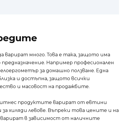
уредите
а варират много. Това е така, защото има
о предназначение. Например професионален
велоергометър за домашно ползване. Една
близка и достъпна, защото всички
ество и масовост на продажбите.
фитнес продуктите варират от евтини
 за хиляди левове. Въпреки това цените и на
 варират в зависимост от наличните
.