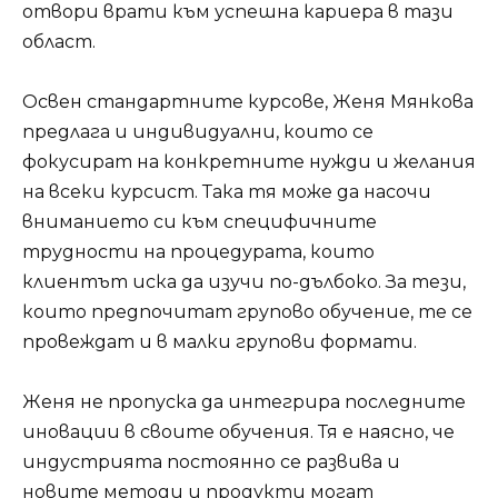
отвори врати към успешна кариера в тази
област.
Освен стандартните курсове, Женя Мянкова
предлага и индивидуални, които се
фокусират на конкретните нужди и желания
на всеки курсист. Така тя може да насочи
вниманието си към специфичните
трудности на процедурата, които
клиентът иска да изучи по-дълбоко. За тези,
които предпочитат групово обучение, те се
провеждат и в малки групови формати.
Женя не пропуска да интегрира последните
иновации в своите обучения. Тя е наясно, че
индустрията постоянно се развива и
новите методи и продукти могат