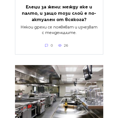
Елеци за жени: между яке и
палто, и защо този слой е по-
актуален от всякога?
Някои дрехи се появяват и изчезват
с тенденциите.
0
26