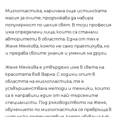
Миглопластика, наричана още истинската
магия за очите, продължава да набира
популярност по целия свят. В този професия
има определени лица, които са станали
авторитети в областта. Една от тях е
Женя Мянкова, която не само практикува, но
и предава своите знания и умения на други.
Женя Мянкова е утвърдено име в света на
красотата във Варна. С години опит в
областта на миглопластика, тя е
усъвършенствала методи и техники, които
са я направили един от най-търсените
специалисти. Под ръководството на Женя,
обучението по миглопластика се превръща в
истинско пътешествие, което обхваща как