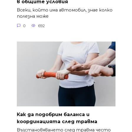
в общите условия
Всеки, който има автомобил, знае колко
полезна може
0
692
Как да подобрим баланса и
координацията след травма
Възстановяването след травма често