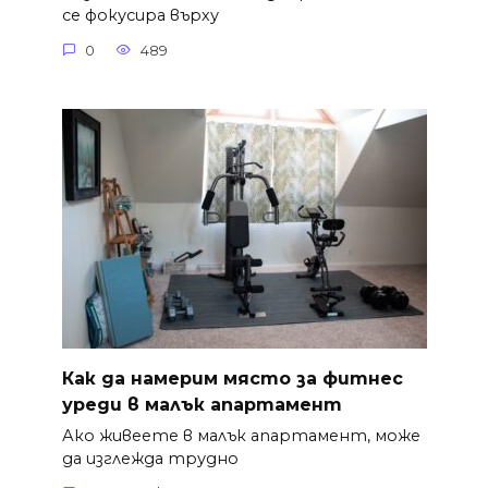
се фокусира върху
0
489
Как да намерим място за фитнес
уреди в малък апартамент
Ако живеете в малък апартамент, може
да изглежда трудно