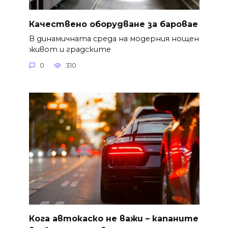
Качествено оборудване за баровае
В динамичната среда на модерния нощен
живот и градските
0
310
Кога автокаско не важи – капаните