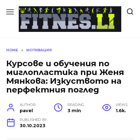
Skip
to
content
HOME
»
МОТИВАЦИЯ
Курсове и обучения по
миглопластика при Женя
Мянкова: Изкуството на
перфектния поглед
AUTHOR
READING
VIEWS
pavel
3 min
1.6k.
PUBLISHED BY
30.10.2023