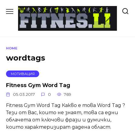
Skip
to
content
HOME
wordtags
МОТИВАЦИЯ
Fitness Gym Word Tag
05.03.2017
0
769
Fitness Gym Word Tag Какво е това Word Tag ?
Тези от Вас, които не знаят, това са едни
облачета от ключови фрази и думички,
които характеризират дадена област.