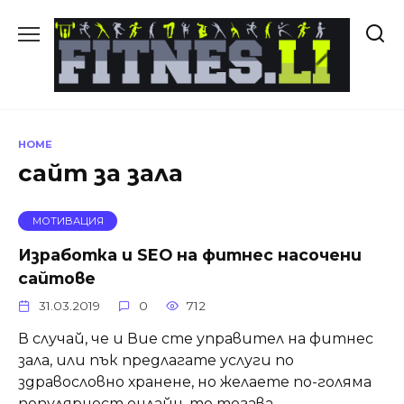
Skip
to
content
HOME
сайт за зала
МОТИВАЦИЯ
Изработка и SEO на фитнес насочени
сайтове
31.03.2019
0
712
В случай, че и Вие сте управител на фитнес
зала, или пък предлагате услуги по
здравословно хранене, но желаете по-голяма
популярност онлайн, то тогава