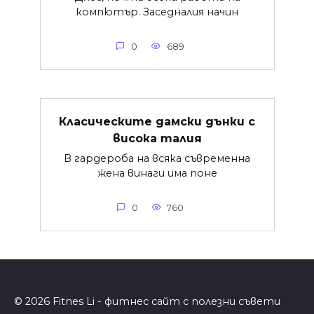
компютър. Заседналия начин
0
689
Класическите дамски дънки с
висока талия
В гардероба на всяка съвременна
жена винаги има поне
0
760
© 2026 Fitnes Li - фитнес сайт с полезни съвети