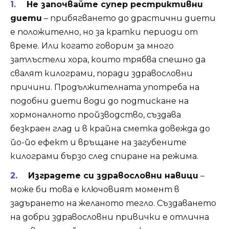
Не започвайте супер рестриктивни
диети
– прибягването до драстични диети
е положително, но за кратки периоди от
време. Или когато говорим за много
затлъстели хора, които трябва спешно да
свалят килограми, поради здравословни
причини. Продължителната употреба на
подобни диети води до подтискане на
хормоналното пройзводство, създава
безкраен глад и в крайна сметка довежда до
йо-йо ефект и връщане на загубените
килограми бързо след спиране на режима.
Изградете си здравословни навици
–
може би това е ключовият момент в
задърането на желаното тегло. Създаването
на добри здравословни привички е отлична