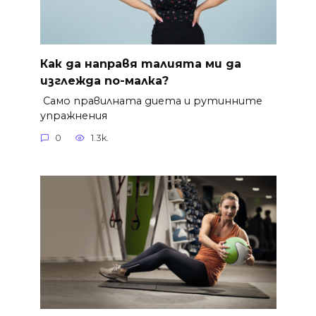
Как да направя талията ми да
изглежда по-малка?
Само правилната диета и рутинните
упражнения
0
1.3k.