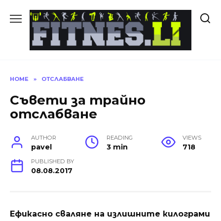
Skip
to
content
HOME
»
ОТСЛАБВАНЕ
Съвети за трайно
отслабване
AUTHOR
READING
VIEWS
pavel
3 min
718
PUBLISHED BY
08.08.2017
Ефикасно сваляне на излишните килограми