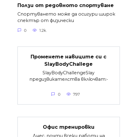
Ползи от редовното спортуване
Спортуването може да осигури широк
спектър от физически
0
1.2k.
Променете навиците си с
SlayBodyChallege
SlayBodyChallengeSlay
предизвикателства включват:•
0
797
Офис тренировки
Днес, почти всеки работи на