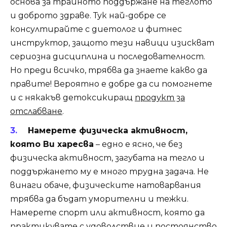
основа за трайното поддържане на теглото
и доброто здраве. Тук най-добре се
консултирайте с диетолог и фитнес
инструктор, защото тези навици изискват
сериозна дисциплина и последователност.
Но преди всичко, трябва да знаете какво да
правите! Вероятно е добре да си помогнете
и с някакъв детоксикиращ
продукт за
отслабване
.
Намерете физическа активност,
която Ви харесва
– едно е ясно, че без
физическа активност, загубата на тегло и
поддържането му е много трудна задача. Не
винаги обаче, физическите натоварвания
трябва да бъдат уморителни и тежки.
Намерете спорт или активност, която да
практикувате с удоволствие и постоянство