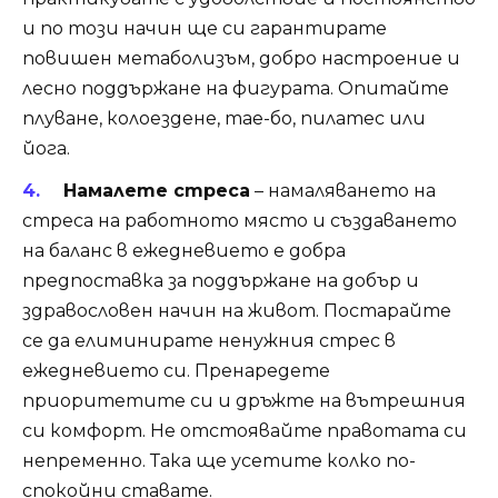
и по този начин ще си гарантирате
повишен метаболизъм, добро настроение и
лесно поддържане на фигурата. Опитайте
плуване, колоездене, тае-бо, пилатес или
йога.
Намалете стреса
– намаляването на
стреса на работното място и създаването
на баланс в ежедневието е добра
предпоставка за поддържане на добър и
здравословен начин на живот. Постарайте
се да елиминирате ненужния стрес в
ежедневието си. Пренаредете
приоритетите си и дръжте на вътрешния
си комфорт. Не отстоявайте правотата си
непременно. Така ще усетите колко по-
спокойни ставате.