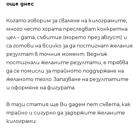
още днес
Когато говорим за сваляне на килограмите,
много често хората преследват конкретна
цел – дата, събитие (морето през август) и
са готови на всичко за да постигнат желания
резултат в точния момент. Веднъж
постигнали желаните резултати, е трябва
да се помисли за трайното поддържане на
желаното тегло. Запазване на резултатите
и оформяне на фигурата.
В тази статия ще Ви дадем пет съвета, как
трайно и сигурно да задържите желаните
килограми: