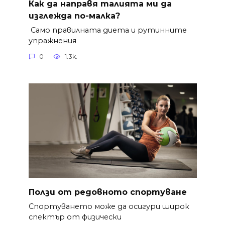
Как да направя талията ми да
изглежда по-малка?
Само правилната диета и рутинните
упражнения
0
1.3k.
Ползи от редовното спортуване
Спортуването може да осигури широк
спектър от физически