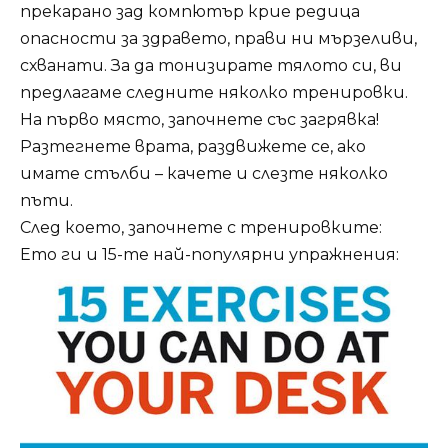
прекарано зад компютър крие редица
опасности за здравето, прави ни мързеливи,
схванати. За да тонизирате тялото си, ви
предлагаме следните няколко тренировки.
На първо място, започнете със загрявка!
Разтегнете врата, раздвижете се, ако
имате стълби – качете и слезте няколко
пъти.
След което, започнете с тренировките:
Ето ги и 15-те най-популярни упражнения: