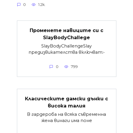
0
1.2k.
Променете навиците си с
SlayBodyChallege
SlayBodyChallengeSlay
предизвикателства включват:•
0
799
Класическите дамски дънки с
висока талия
В гардероба на всяка съвременна
жена винаги има поне