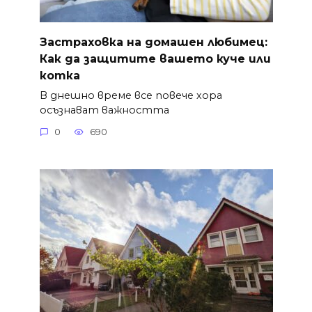
Застраховка на домашен любимец:
Как да защитите вашето куче или
котка
В днешно време все повече хора
осъзнават важността
0
690