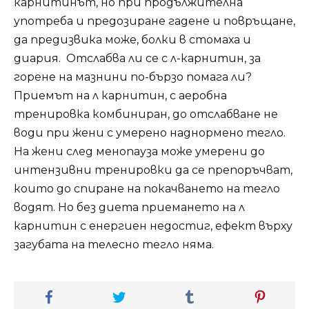
карнитинът, но при продължителна
употреба и предозиране гадене и повръщане,
да предизвика може, болки в стомаха и
диария. Отслабва ли се с л-карнитин, за
горене на мазнини по-бързо помага ли?
Приемът на л карнитин, с аеробна
тренировка комбиниран, до отслабване не
води при жени с умерено наднормено тегло.
На жени след менопауза може умерени до
интензивни тренировки да се препоръчват,
които до спиране на покачването на тегло
водят. Но без диета приемането на л
карнитин с енергиен недостиг, ефект върху
загубата на телесно тегло няма.