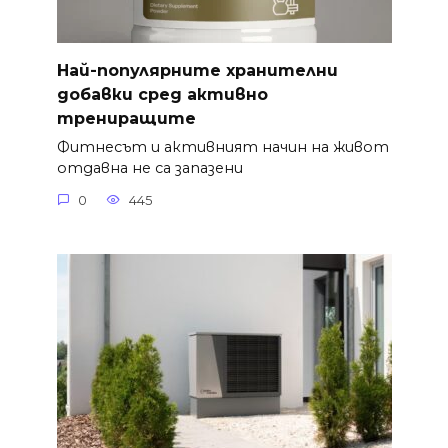
Най-популярните хранителни
добавки сред активно
трениращите
Фитнесът и активният начин на живот
отдавна не са запазени
0
445