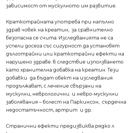
зависимост от мускулното им развитие.
Краткотрайната употреба при напълно
здрав човек на креатин, за сравнително
безопасна се счита. Изследванията не са
успели досега със сигурност да установят
дълготрайни или краткотрайни ефекти на
нарушено здраве. в следствие използването
като хранителна добавка на креатин. Тези
добавки да бъдат обект на изследвания
продължават, с лечение свързани на
мускулни, неврологични и невро-мускулни
заболявания – болест на Паркинсон, сърдечна
недостатъчност, артрит и др.
Странични ефекти предизвиква рядко л