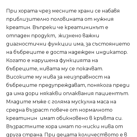
При хората чрез месните храни се набавя
приблизително половината от нужния
креатин. Въпреки че креатининът е
отпаден продукт, жизнено важни
диагностични функции има, за състоянието
на бъбреците е доста надежден индикатор.
Когато е нарушена функцията на
бъбреците, нивата му се покачват.
Високите му нива за неизправност на
бъбреците предупреждават, понякога преди
да има дори някакви оплаквания пациентът.
Младите мъже с голяма мускулна маса на
средна възраст повече от нормалното
креатинин имат обикновено в кръвта си.
Възрастните хора имат по-ниски нива от
друга страна. При децата количеството е в