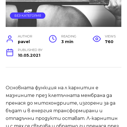
БЕЗ КАТЕГОРИЯ
AUTHOR
READING
VIEWS
pavel
3 min
760
PUBLISHED BY
10.05.2021
Основната функция на л карнитин е
мазнините през клетъчната мембрана да
пренася до митохондриите, изгорени за да
бъдат и в енергия трансформирани и
отпадъчни продукти остават. Л-карнитин
и с тях се свързва и обратно ги пренася през