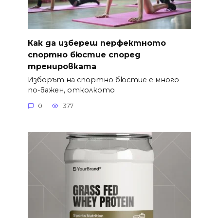
Как да избереш перфектното
спортно бюстие според
тренировката
Изборът на спортно бюстие е много
по-важен, отколкото
0
377