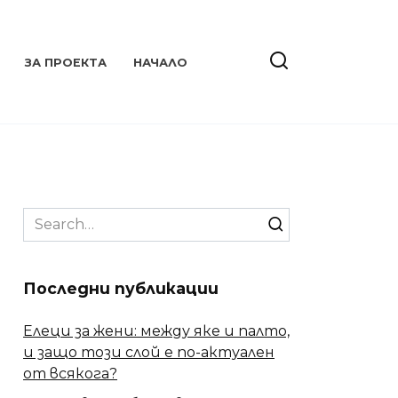
ЗА ПРОЕКТА
НАЧАЛО
Search
for:
Последни публикации
Елеци за жени: между яке и палто,
и защо този слой е по-актуален
от всякога?