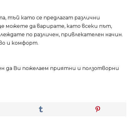
а, тъй като се предлагат различни
ще можете да варирате, като всеки път,
леждате по различен, привлекателен начин.
во и комфорт.
свен да Ви пожелаем приятни и ползотворни