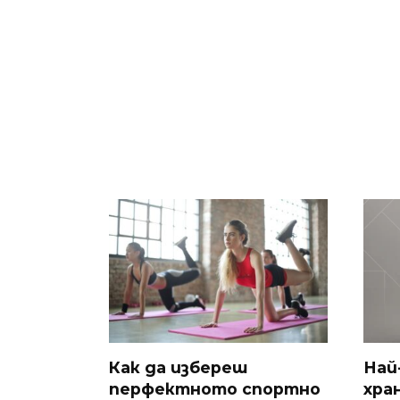
Как да избереш
Най
перфектното спортно
хра