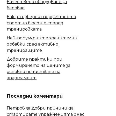
Качествено оборудване за
баровае
Как да избереш перфектното
спортно бюстие според
тренировката
Най-популярните хранителни
добавки сред активно
трениращите
Добрите практики при
формирането на цените за
основно почистване на
апартамент
Последни коментари
Петров
за
Добри причини да
стартирате упражненията днес