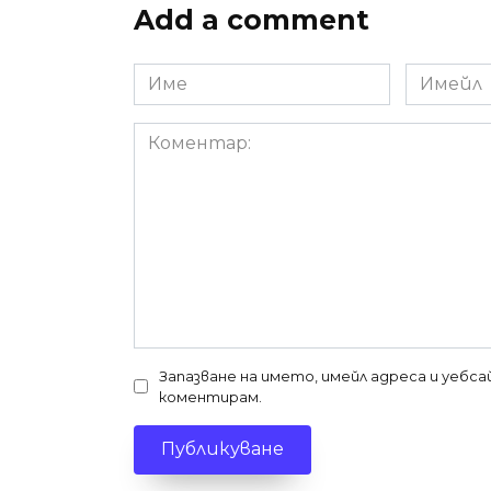
Add a comment
Име
Имейл
*
*
Коментар:
Запазване на името, имейл адреса и уебс
коментирам.