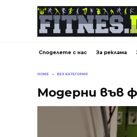
Skip
to
content
Споделете с нас
За реклама
HOME
»
БЕЗ КАТЕГОРИЯ
Модерни във 