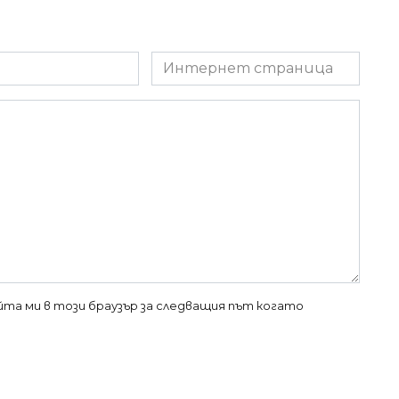
Интернет
страница
айта ми в този браузър за следващия път когато