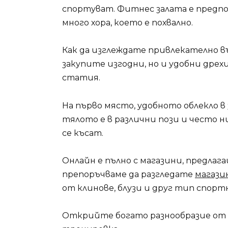
спортуват. Фитнес залата е предп
много хора, което е похвално.
Как да изглеждате привлекателно въ
закупите изгодни, но и удобни дре
статия.
На първо място, удобното облекло в
тялото е в различни пози и често 
се късат.
Онлайн е пълно с магазини, предлаг
препоръчваме да разгледате
магазин
от клинове, блузи и друг тип спортн
Открийте богато разнообразие от д