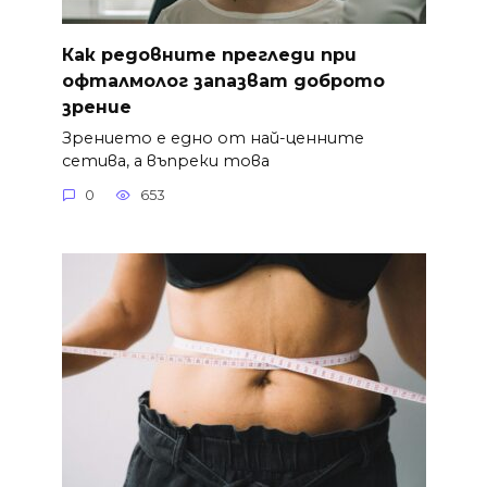
Как редовните прегледи при
офталмолог запазват доброто
зрение
Зрението е едно от най-ценните
сетива, а въпреки това
0
653