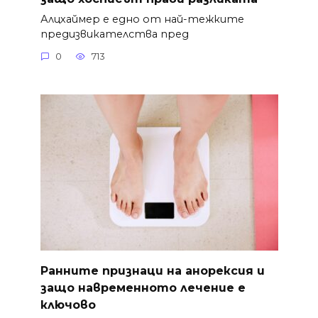
Алцхаймер е едно от най-тежките
предизвикателства пред
0
713
Ранните признаци на анорексия и
защо навременното лечение е
ключово