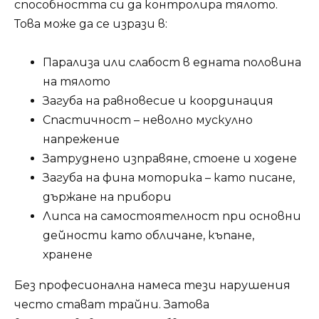
способността си да контролира тялото.
Това може да се изрази в:
Парализа или слабост в едната половина
на тялото
Загуба на равновесие и координация
Спастичност – неволно мускулно
напрежение
Затруднено изправяне, стоене и ходене
Загуба на фина моторика – като писане,
държане на прибори
Липса на самостоятелност при основни
дейности като обличане, къпане,
хранене
Без професионална намеса тези нарушения
често стават трайни. Затова