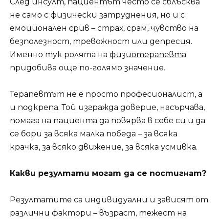
След инсулт, пациентът често се сблъсква
не само с физически затруднения, но и с
емоционален срив – страх, срам, чувство на
безполезност, тревожност или депресия.
Именно тук ролята на
физиотерапевта
придобива още по-голямо значение.
Терапевтът не е просто професионалист, а
и подкрепа. Той изгражда доверие, насърчава,
помага на пациента да повярва в себе си и да
се бори за всяка малка победа – за всяка
крачка, за всяко движение, за всяка усмивка.
Какви резултати могат да се постигнат?
Резултатите са индивидуални и зависят от
различни фактори – възраст, тежест на