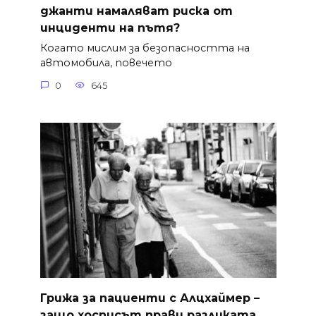
джанти намаляват риска от
инциденти на пътя?
Когато мислим за безопасността на
автомобила, повечето
0
645
Грижа за пациенти с Алцхаймер –
защо хосписът прави разликата