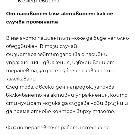
в ежедневието
От пасивност към активност: как се
случва промяната
В началото пациентът може да бъде напълно
обездвижен. В този случай
физиотерапевтът започва с пасивни
упражнения – движения, извършвани от
терапевта, за да се избегне скованост и
залежаване.
След това, с всеки ден напредък, започва
включването на активни упражнения, които
стимулират мозъка да създава нови връзки и
да поеме отново контрол върху тялото.
Физиотерапевтът работи стъпка по