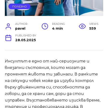
ПОЛЕЗНО
AUTHOR
READING
VIEWS
pavel
4 min
559
PUBLISHED BY
28.05.2025
Инсултът е едно от най-сериозните и
внезапни състояния, които могат да
променят живота ти завинаги. В рамките
на секунди човек може да изгуби контрол
върху движенията си, способността да
говори, да се храни сам, дори да стои
изправен. Възстановяването изисква време,
търпение и професионална грижа. В