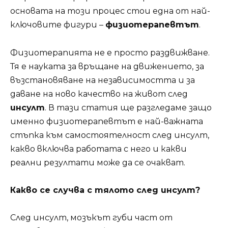
основата на този процес стои една от най-
ключовите фигури –
физиотерапевтът
.
Физиотерапията не е просто раздвижване.
Тя е науката за връщане на движението, за
възстановяване на независимостта и за
даване на ново качество на живот след
инсулт
. В тази статия ще разгледаме защо
именно физиотерапевтът е най-важната
стъпка към самостоятелност след инсулт,
какво включва работата с него и какви
реални резултати може да се очакват.
Какво се случва с тялото след инсулт?
След инсулт, мозъкът губи част от