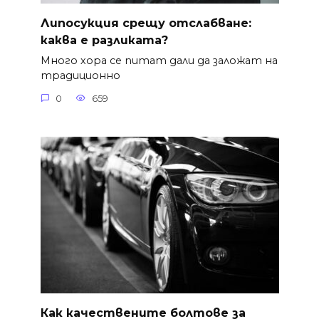
Липосукция срещу отслабване:
каква е разликата?
Много хора се питат дали да заложат на
традиционно
0
659
Как качествените болтове за