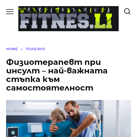
Skip
to
content
HOME
»
ПОЛЕЗНО
Физиотерапевт при
инсулт – най-важната
стъпка към
самостоятелност