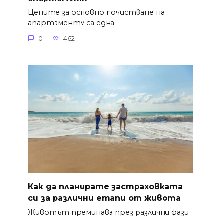
Цените за основно почистване на
апартаментv са една
0
462
Как да планирате застраховката
си за различни етапи от живота
Животът преминава през различни фази