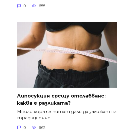
0
655
Липосукция срещу отслабване:
каква е разликата?
Много хора се питат дали да заложат на
традиционно
0
662