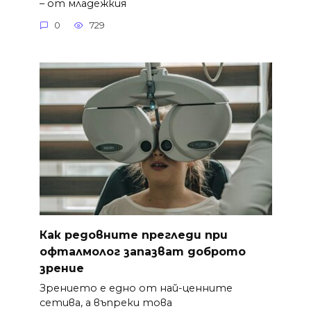
– от младежкия
0
729
Как редовните прегледи при
офталмолог запазват доброто
зрение
Зрението е едно от най-ценните
сетива, а въпреки това