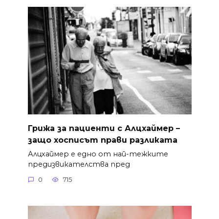
Грижа за пациенти с Алцхаймер –
защо хосписът прави разликата
Алцхаймер е едно от най-тежките
предизвикателства пред
0
715