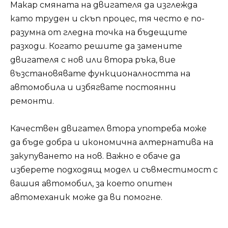
Макар смяната на двигателя да изглежда
като труден и скъп процес, тя често е по-
разумна от гледна точка на бъдещите
разходи. Когато решите да замените
двигателя с нов или втора ръка, вие
възстановявате функционалността на
автомобила и избягвате постоянни
ремонти.
Качествен двигател втора употреба може
да бъде добра и икономична алтернатива на
закупуването на нов. Важно е обаче да
изберете подходящ модел и съвместимост с
вашия автомобил, за което опитен
автомеханик може да ви помогне.