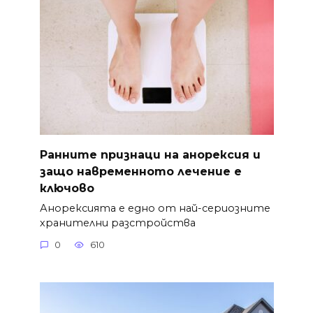
Ранните признаци на анорексия и
защо навременното лечение е
ключово
Анорексията е едно от най-сериозните
хранителни разстройства
0
610