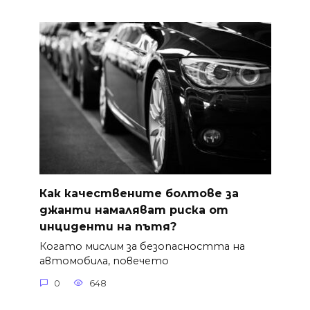
Как качествените болтове за
джанти намаляват риска от
инциденти на пътя?
Когато мислим за безопасността на
автомобила, повечето
0
648