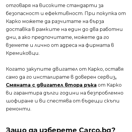
отговаря на високите стандарти за
безопасност и ефективност. При покупка от
Карко можете да разчитате на бърза
доставка в рамките на един до два работни
дни, а ако предпочитате, можете да го
вземете и лично от адреса на фирмата в
Кремиковци.
Когато закупите двигател от Карко, оставя
само да го инсталирате в доверен сервиз
.
Смяната с двигател втора ръка
от Карко
ви гарантира дълги години на безпроблемно
шофиране и ви спестява от бъдещи скъпи
ремонти.
Защо да изберете Carco.bg?