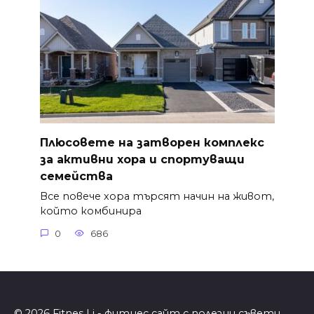
Плюсовете на затворен комплекс
за активни хора и спортуващи
семейства
Все повече хора търсят начин на живот,
който комбинира
0
686
© 2026 Fitnes Li - фитнес сайт с полезни съвети