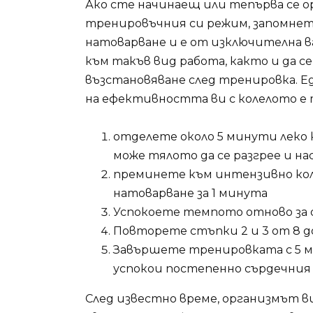
Ако сте начинаещ или тепърва се 
тренировъчния си режим, запомнете,
натоварване и е от изключителна в
към такъв вид работа, както и да с
възстановяване след тренировка. Е
на ефективността ви с колелото е т
отделете около 5 минути леко к
може тялото да се разгрее и н
преминете към интензивно кол
натоварване за 1 минута
Успокоете темпото отново за 
Повторете стъпки 2 и 3 от 8 д
Завършете тренировката с 5 ми
успокои постепенно сърдечни
След известно време, организмът в