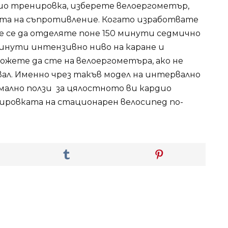
дио тренировка, изберете велоергометър,
ата на съпротивление. Когато изработвате
 се да отделяте поне 150 минути седмично
минути интензивно ниво на каране и
ожете да сте на велоергометъра, ако не
рвал. Именно чрез такъв модел на интервално
мално ползи за цялостното ви кардио
ировката на стационарен велосипед по-