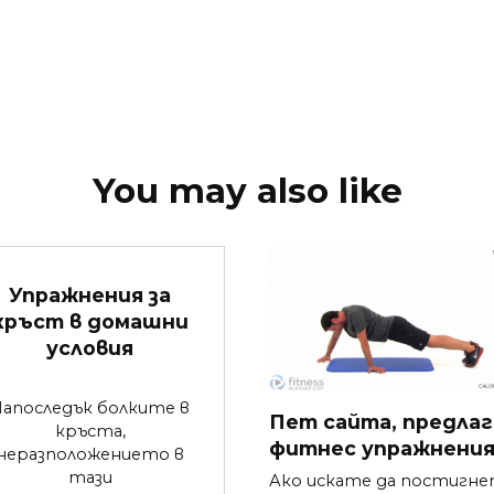
You may also like
Упражнения за
кръст в домашни
условия
Напоследък болките в
Пет сайта, предла
кръста,
фитнес упражнени
неразположението в
тази
Ако искате да постигн