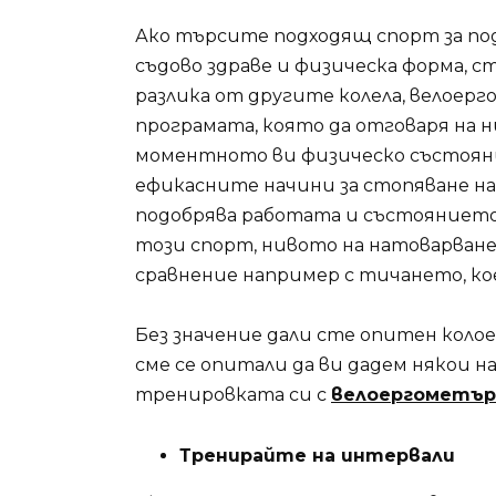
Ако търсите подходящ спорт за по
съдово здраве и физическа форма, с
разлика от другите колела, велоер
програмата, която да отговаря на н
моментното ви физическо състояние
ефикасните начини за стопяване на
подобрява работата и състоянието 
този спорт, нивото на натоварване 
сравнение например с тичането, кое
Без значение дали сте опитен коло
сме се опитали да ви дадем някои н
тренировката си с
велоергометър
Тренирайте на интервали