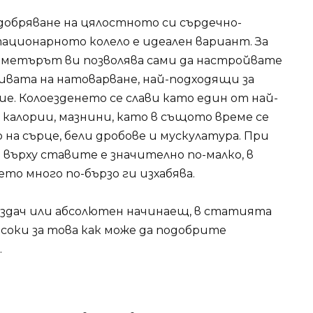
добряване на цялостното си сърдечно-
тационарното колело е идеален вариант. За
гометърът ви позволява сами да настройвате
ивата на натоварване, най-подходящи за
. Колоезденето се слави като един от най-
 калории, мазнини, като в същото време се
на сърце, бели дробове и мускулатура. При
върху ставите е значително по-малко, в
то много по-бързо ги изхабява.
ездач или абсолютен начинаещ, в статията
асоки за това как може да подобрите
.