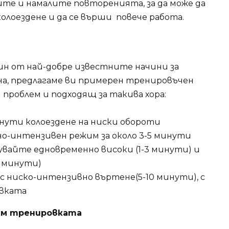
те и намалите повторенията, за да може да
олоездене и да се върши повече работа.
ин от най-добре известните начини за
ина, предлагаме ви примерен тренировъчен
 проблем и подходящ за такива хора:
инути колоездене на ниски обороти
о-интензивен режим за около 3-5 минути
вайте едновременно високи (1-3 минути) и
5 минути)
с ниско-интензивно въртене(5-10 минути), с
вката
рим тренировката