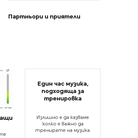
Партньори и приятели
Един час музика,
подходяща за
тренировка
Излишно е да казваме
гащи
колко е важно да
я
тренирате на музика.
ете