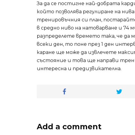
За да се постигне най-добрата кар
който позволява регулиране на нив
тренировъчния си план, постарайте
в средно ниво на натоварване и 74 
разпределете времето така, че да м
всеки ден, то поне през 1 ден инте
каране ще може да извлечете макси
състояние и това ще направи трен
интересна и предизвикателна.
Add a comment