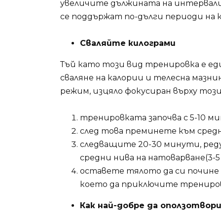
увеличите дължината на интервали
се поддържат по-дълги периоди на к
Сваляйте килограми
Тъй като този вид тренировка е ед
сваляне на калории и телесна мазн
режим, изцяло фокусиран върху този
тренировката започва с 5-10 м
след това преминете към средн
следващите 20-30 минути, реду
средни нива на натоварване(3-
оставете тялото да си почине 
което да приключите трениро
Как най-добре да оползотво