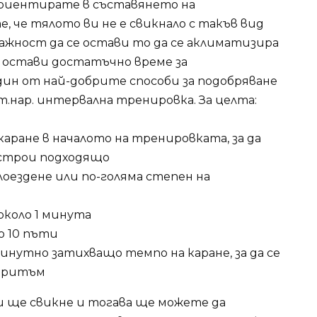
ориентирате в съставянето на
 че тялото ви не е свикнало с такъв вид
ажност да се остави то да се аклиматизира
е остави достатъчно време за
дин от най-добрите способи за подобряване
.нар. интервална тренировка. За целта:
аране в началото на тренировката, за да
астрои подходящо
оездене или по-голяма степен на
около 1 минута
о 10 пъти
нутно затихващо темпо на каране, за да се
я ритъм
и ще свикне и тогава ще можете да