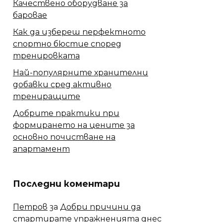
Качествено оборудване за
баровае
Как да избереш перфектното
спортно бюстие според
тренировката
Най-популярните хранителни
добавки сред активно
трениращите
Добрите практики при
формирането на цените за
основно почистване на
апартамент
Последни коментари
Петров
за
Добри причини да
стартирате упражненията днес