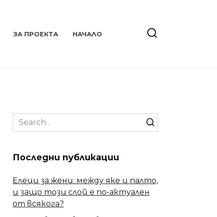
ЗА ПРОЕКТА
НАЧАЛО
Search
for:
Последни публикации
Елеци за жени: между яке и палто,
и защо този слой е по-актуален
от всякога?