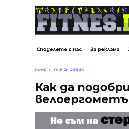
Skip
to
content
Споделете с нас
За реклама
HOME
»
УЛИЧЕН ФИТНЕС
Как да подобр
велоергометъ