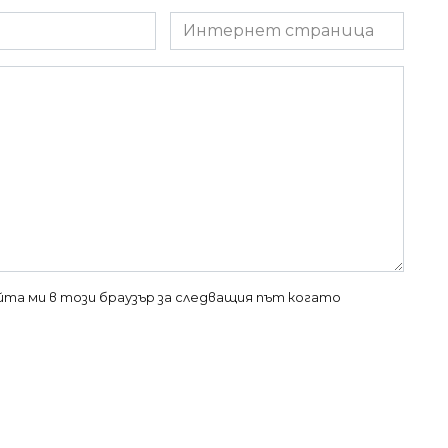
Интернет
страница
айта ми в този браузър за следващия път когато