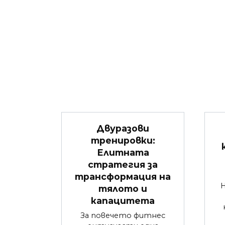
Двуразови
тренировки:
Елитната
стратегия за
трансформация на
тялото и
капацитета
За повечето фитнес