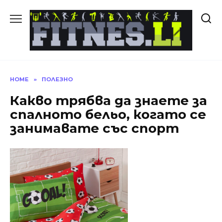
Skip
to
content
HOME
»
ПОЛЕЗНО
Какво трябва да знаете за
спалното бельо, когато се
занимавате със спорт