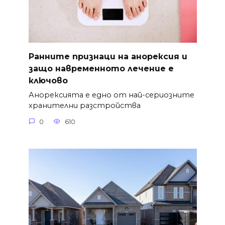
Ранните признаци на анорексия и
защо навременното лечение е
ключово
Анорексията е едно от най-сериозните
хранителни разстройства
0
610