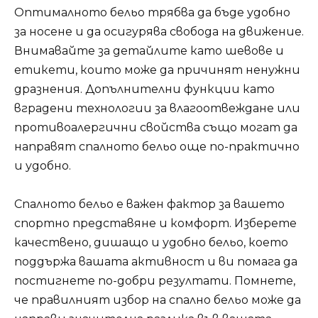
Оптималното бельо трябва да бъде удобно
за носене и да осигурява свобода на движение.
Внимавайте за детайлите като шевове и
етикети, които може да причинят ненужни
дразнения. Допълнителни функции като
вградени технологии за влагоотвеждане или
противоалергични свойства също могат да
направят спалното бельо още по-практично
и удобно.
Спалното бельо е важен фактор за вашето
спортно представяне и комфорт. Изберете
качествено, дишащо и удобно бельо, което
поддържа вашата активност и ви помага да
постигнете по-добри резултати. Помнете,
че правилният избор на спално бельо може да