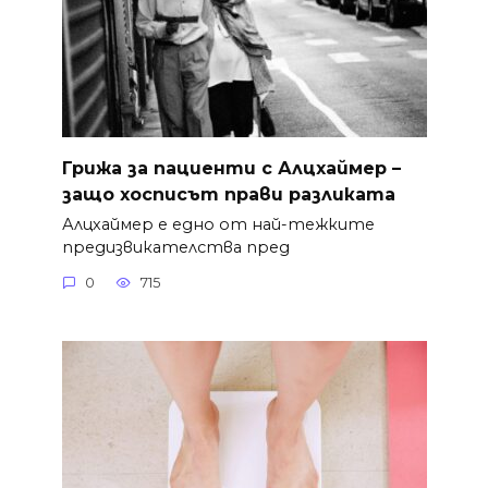
Грижа за пациенти с Алцхаймер –
защо хосписът прави разликата
Алцхаймер е едно от най-тежките
предизвикателства пред
0
715