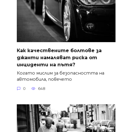
Как качествените болтове за
джанти намаляват риска от
инциденти на пътя?
Когато мислим за безопасността на
автомобила, повечето
0
648