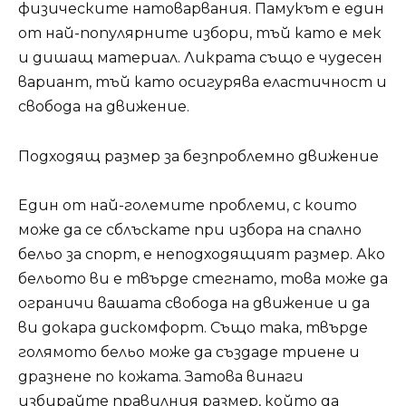
физическите натоварвания. Памукът е един
от най-популярните избори, тъй като е мек
и дишащ материал. Ликрата също е чудесен
вариант, тъй като осигурява еластичност и
свобода на движение.
Подходящ размер за безпроблемно движение
Един от най-големите проблеми, с които
може да се сблъскате при избора на спално
бельо за спорт, е неподходящият размер. Ако
бельото ви е твърде стегнато, това може да
ограничи вашата свобода на движение и да
ви докара дискомфорт. Също така, твърде
голямото бельо може да създаде триене и
дразнене по кожата. Затова винаги
избирайте правилния размер, който да