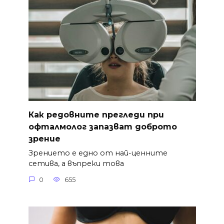
Как редовните прегледи при
офталмолог запазват доброто
зрение
Зрението е едно от най-ценните
сетива, а въпреки това
0
655