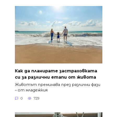
Как да планирате застраховката
си за различни етапи от живота
Животът преминава през различни фази
– от младежкия
0
729