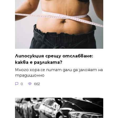
Липосукция срещу отслабване:
каква е разликата?
Много хора се питат дали да заложат на
традиционно
0
662