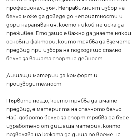
професионализъм. Неправилният избор на
бельо може да доведе до неприятности и
дори наранявания, което никой не иска да
преживее. Ето защо е важно да знаете някои
основни фактори, които трябва да вземете
предвид при избора на подходящо спално
бельо за вашата спортна дейност.
Дишащи материи за комфорт и
производителност
Първото нещо, което трябва да имате
предвид, е материята на спалното бельо.
Най-доброто бельо за спорт трябва да бъде
изработено от дишаща материя, която
позволява на кожата да диша по време на