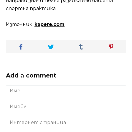
направи значителна разлика във вашата
спортна практика.
Източник:
kapere.com
Add a comment
Име
*
Имейл
*
Интернет
страница