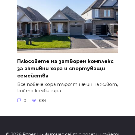
Плюсовете на затворен комплекс
за активни хора и спортуващи
семейства
Все повече хора търсят начин на живот,
който комбинира
0
684
© 2026 Fitnes Li - фитнес сайт с полезни съвети