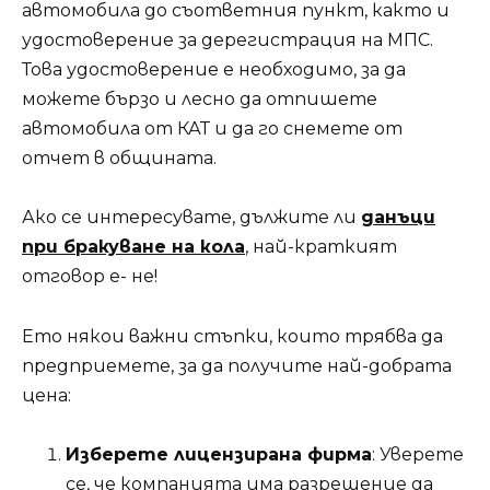
автомобила до съответния пункт, както и
удостоверение за дерегистрация на МПС.
Това удостоверение е необходимо, за да
можете бързо и лесно да отпишете
автомобила от КАТ и да го снемете от
отчет в общината.
Ако се интересувате, дължите ли
данъци
при бракуване на кола
, най-краткият
отговор е- не!
Ето някои важни стъпки, които трябва да
предприемете, за да получите най-добрата
цена:
Изберете лицензирана фирма
: Уверете
се, че компанията има разрешение да