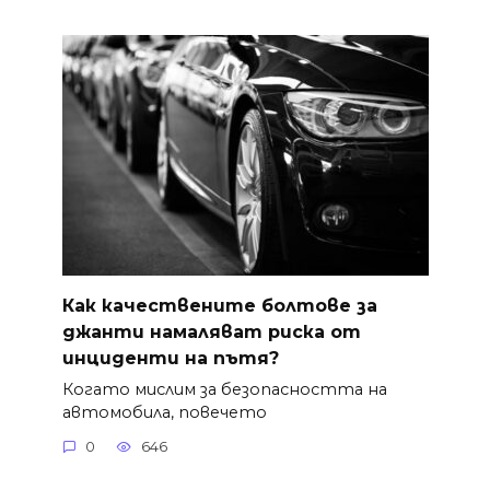
Как качествените болтове за
джанти намаляват риска от
инциденти на пътя?
Когато мислим за безопасността на
автомобила, повечето
0
646