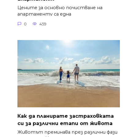
Цените за основно почистване на
апартаментv са една
0
459
Как да планирате застраховката
си за различни етапи от живота
Животът преминава през различни фази