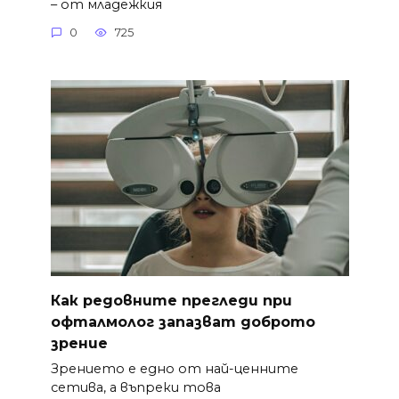
– от младежкия
0
725
Как редовните прегледи при
офталмолог запазват доброто
зрение
Зрението е едно от най-ценните
сетива, а въпреки това