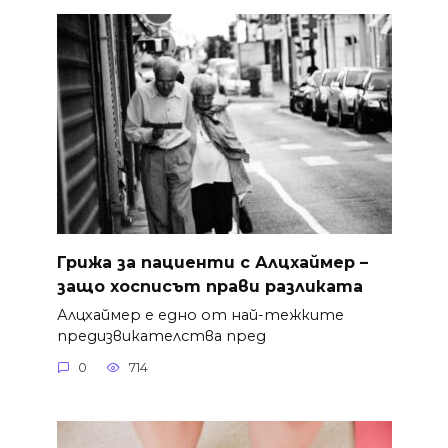
Грижа за пациенти с Алцхаймер –
защо хосписът прави разликата
Алцхаймер е едно от най-тежките
предизвикателства пред
0
714