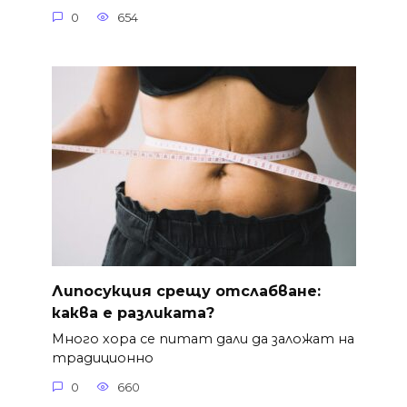
0
654
Липосукция срещу отслабване:
каква е разликата?
Много хора се питат дали да заложат на
традиционно
0
660