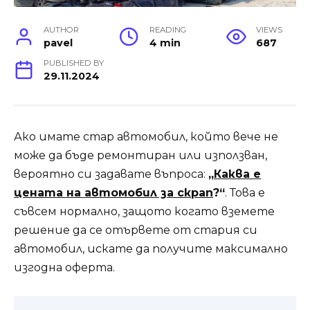
AUTHOR
READING
VIEWS
pavel
4 min
687
PUBLISHED BY
29.11.2024
Ако имате стар автомобил, който вече не
може да бъде ремонтиран или използван,
вероятно си задавате въпроса:
„
Каква е
цената на
автомобил за
скрап
?“
. Това е
съвсем нормално, защото когато вземете
решение да се отървете от стария си
автомобил, искате да получите максимално
изгодна оферта.