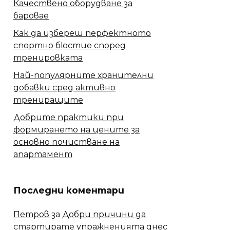
Качествено оборудване за
баровае
Как да избереш перфектното
спортно бюстие според
тренировката
Най-популярните хранителни
добавки сред активно
трениращите
Добрите практики при
формирането на цените за
основно почистване на
апартамент
Последни коментари
Петров
за
Добри причини да
стартирате упражненията днес