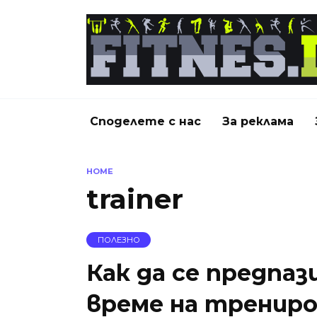
Skip
to
content
Споделете с нас
За реклама
HOME
trainer
ПОЛЕЗНО
Как да се предпа
време на трениро