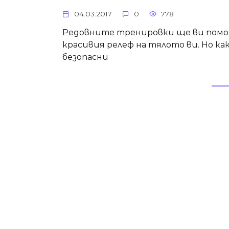
04.03.2017
0
778
Редовните тренировки ще ви помог
красивия релеф на тялото ви. Но как
безопасни