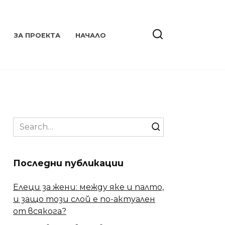
ЗА ПРОЕКТА
НАЧАЛО
Search
for:
Последни публикации
Елеци за жени: между яке и палто,
и защо този слой е по-актуален
от всякога?