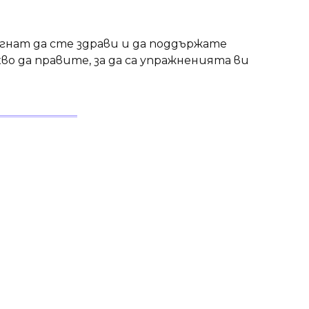
нат да сте здрави и да поддържате
во да правите, за да са упражненията ви