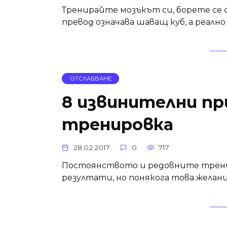
Тренирайте мозъкът си, борете се съ
превод означава шаващ куб, а реално
ОТСЛАБВАНЕ
8 извинителни пр
тренировка
28.02.2017
0
717
Постоянството и редовните тренир
резултати, но понякога това желани