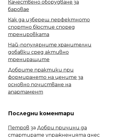
Качествено оборудване за
баровае
Как да избереш перфектното
спортно бюстие според
тренировката
Най-популярните хранителни
добавки сред активно
трениращите
Добрите практики при
формирането на цените за
основно почистване на
апартамент
Последни коментари
Петров
за
Добри причини да
стартирате упражненията днес