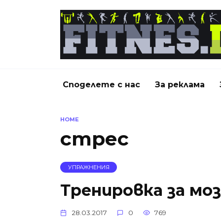
Skip
to
content
Споделете с нас
За реклама
HOME
стрес
УПРАЖНЕНИЯ
Тренировка за моз
28.03.2017
0
769