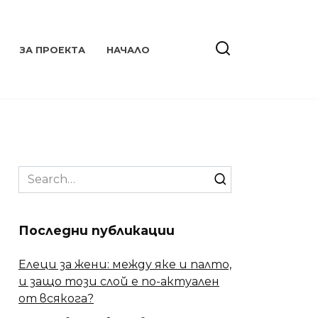
ЗА ПРОЕКТА
НАЧАЛО
Search
for:
Последни публикации
Елеци за жени: между яке и палто,
и защо този слой е по-актуален
от всякога?