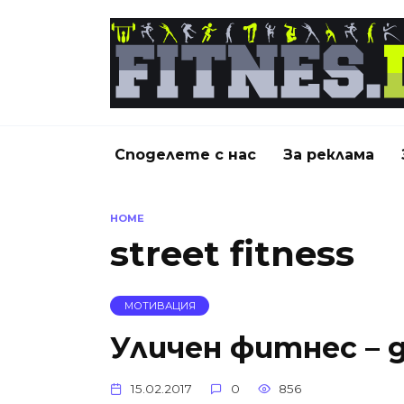
Skip
to
content
Споделете с нас
За реклама
HOME
street fitness
МОТИВАЦИЯ
Уличен фитнес – 
15.02.2017
0
856