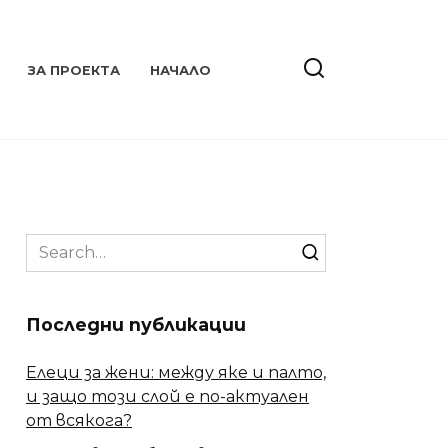
ЗА ПРОЕКТА
НАЧАЛО
Search
for:
Последни публикации
Елеци за жени: между яке и палто,
и защо този слой е по-актуален
от всякога?