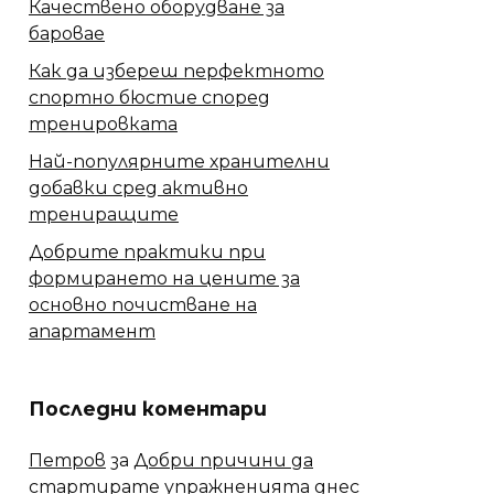
Качествено оборудване за
баровае
Как да избереш перфектното
спортно бюстие според
тренировката
Най-популярните хранителни
добавки сред активно
трениращите
Добрите практики при
формирането на цените за
основно почистване на
апартамент
Последни коментари
Петров
за
Добри причини да
стартирате упражненията днес