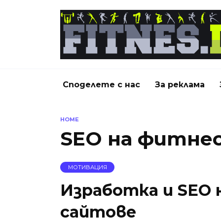
Skip
to
content
Споделете с нас
За реклама
HOME
SEO на фитне
МОТИВАЦИЯ
Изработка и SEO 
сайтове