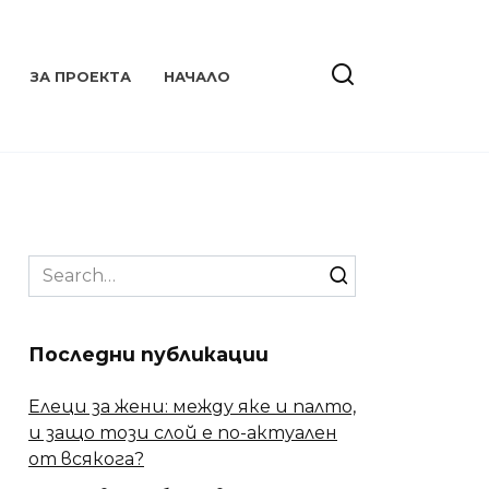
ЗА ПРОЕКТА
НАЧАЛО
Search
for:
Последни публикации
Елеци за жени: между яке и палто,
и защо този слой е по-актуален
от всякога?