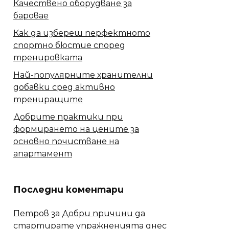
Качествено оборудване за
баровае
Как да избереш перфектното
спортно бюстие според
тренировката
Най-популярните хранителни
добавки сред активно
трениращите
Добрите практики при
формирането на цените за
основно почистване на
апартамент
Последни коментари
Петров
за
Добри причини да
стартирате упражненията днес