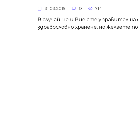
31.03.2019
0
714
В случай, че и Вие сте управител на
здравословно хранене, но желаете п