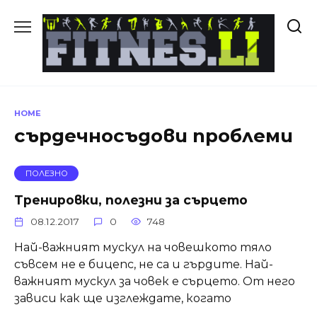
Skip
to
content
HOME
сърдечносъдови проблеми
ПОЛЕЗНО
Тренировки, полезни за сърцето
08.12.2017
0
748
Най-важният мускул на човешкото тяло
съвсем не е бицепс, не са и гърдите. Най-
важният мускул за човек е сърцето. От него
зависи как ще изглеждате, когато