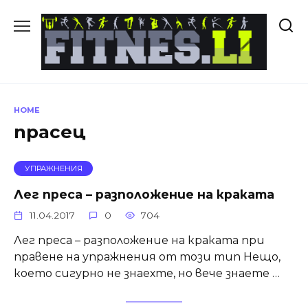
Skip
to
content
HOME
прасец
УПРАЖНЕНИЯ
Лег преса – разположение на краката
11.04.2017
0
704
Лег преса – разположение на краката при
правене на упражнения от този тип Нещо,
което сигурно не знаехте, но вече знаете …