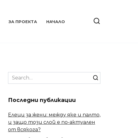
ЗА ПРОЕКТА
НАЧАЛО
Search
for:
Последни публикации
Елеци за жени: между яке и палто,
и защо този слой е по-актуален
от всякога?