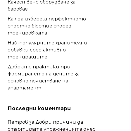
Качествено оборудване за
баровае
Как да избереш перфектното
спортно бюстие според
тренировката
Най-популярните хранителни
добавки сред активно
трениращите
Добрите практики при
формирането на цените за
основно почистване на
апартамент
Последни коментари
Петров
за
Добри причини да
стартирате упражненията днес