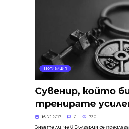
МОТИВАЦИЯ
Сувенир, който б
тренирате усиле
16.02.2017
0
730
Знаете ли, че в България се предла