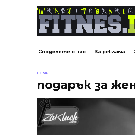
Skip
to
content
Споделете с нас
За реклама
HOME
подарък за же