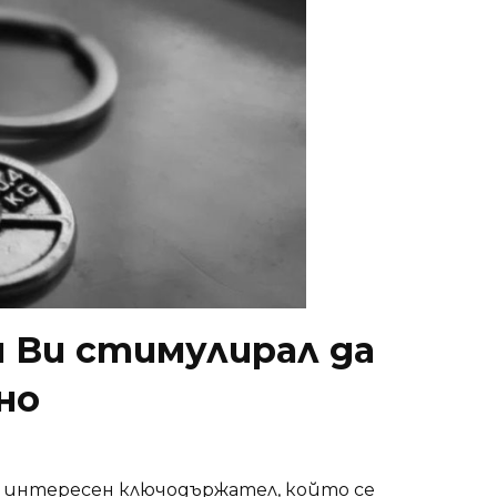
и Ви стимулирал да
но
га интересен ключодържател, който се