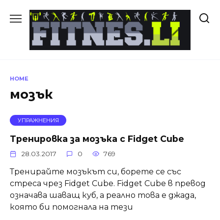
Skip
to
content
HOME
мозък
УПРАЖНЕНИЯ
Тренировка за мозъка с Fidget Cube
28.03.2017
0
769
Тренирайте мозъкът си, борете се със
стреса чрез Fidget Cube. Fidget Cube в превод
означава шаващ куб, а реално това е джада,
която би помогнала на тези