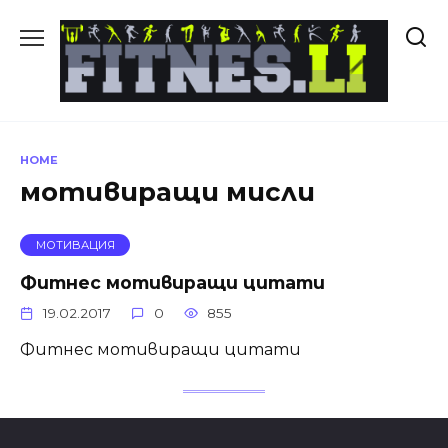
Skip
to
content
HOME
мотивиращи мисли
МОТИВАЦИЯ
Фитнес мотивиращи цитати
19.02.2017
0
855
Фитнес мотивиращи цитати