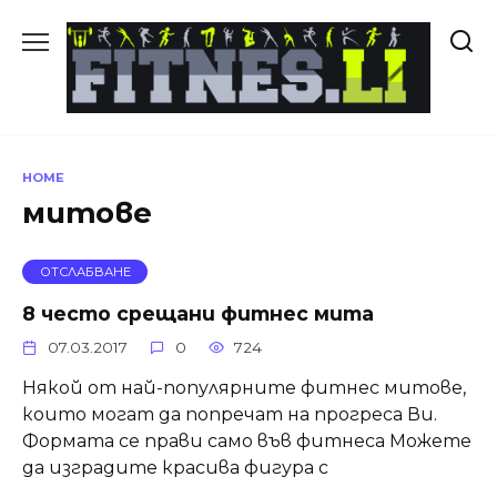
Skip
to
content
HOME
митове
ОТСЛАБВАНЕ
8 често срещани фитнес мита
07.03.2017
0
724
Някой от най-популярните фитнес митове,
които могат да попречат на прогреса Ви.
Формата се прави само във фитнеса Можете
да изградите красива фигура с