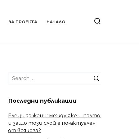
ЗА ПРОЕКТА
НАЧАЛО
Search
for:
Последни публикации
Елеци за жени: между яке и палто,
и защо този слой е по-актуален
от всякога?