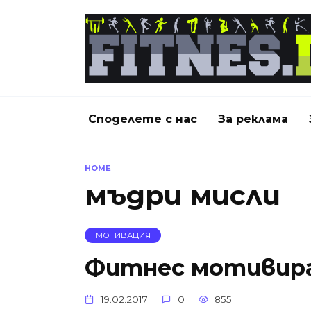
Skip
to
content
Споделете с нас
За реклама
HOME
мъдри мисли
МОТИВАЦИЯ
Фитнес мотивир
19.02.2017
0
855