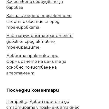
Качествено оборудване за
баровае
Как да избереш перфектното
спортно бюстие според
тренировката
Най-популярните хранителни
добавки сред активно
трениращите
Добрите практики при
формирането на цените за
основно почистване на
апартамент
Последни коментари
Петров
за
Добри причини да
стартирате упражненията днес