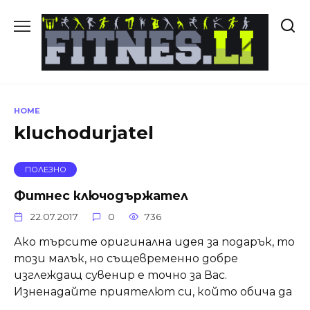
Skip
to
content
HOME
kluchodurjatel
ПОЛЕЗНО
Фитнес ключодържател
22.07.2017
0
736
Ако търсите оригинална идея за подарък, то
този малък, но същевременно добре
изглеждащ сувенир е точно за Вас.
Изненадайте приятелют си, който обича да