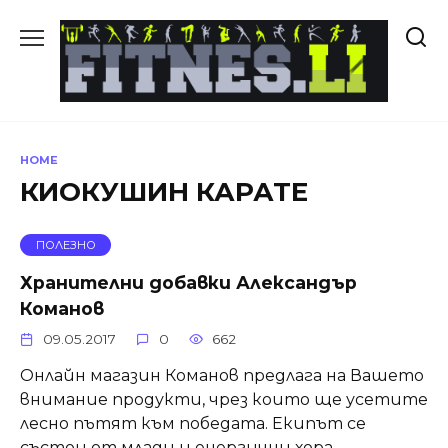
Skip
to
content
HOME
КИОКУШИН КАРАТЕ
ПОЛЕЗНО
Хранителни добавки Александър
Команов
09.05.2017
0
662
Онлайн магазин Команов предлага на Вашето
внимание продукти, чрез които ще усетите
лесно пътят към победата. Екипът се
състои от млади и енергични хора