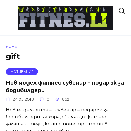
Skip
to
content
HOME
gift
МОТИВАЦИЯ
Нов модел фитнес сувенир – подарък за
бодибилдери
24.03.2018
0
862
Нов модел фитнес сувенир – подарък за
бодибилдери, за хора, обичащи фитнес
залата и тези, които поне три пъти в
седмицата я посещават.