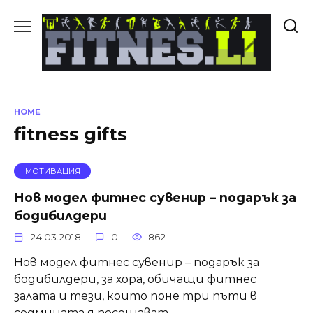
Skip
to
content
HOME
fitness gifts
МОТИВАЦИЯ
Нов модел фитнес сувенир – подарък за
бодибилдери
24.03.2018
0
862
Нов модел фитнес сувенир – подарък за
бодибилдери, за хора, обичащи фитнес
залата и тези, които поне три пъти в
седмицата я посещават.