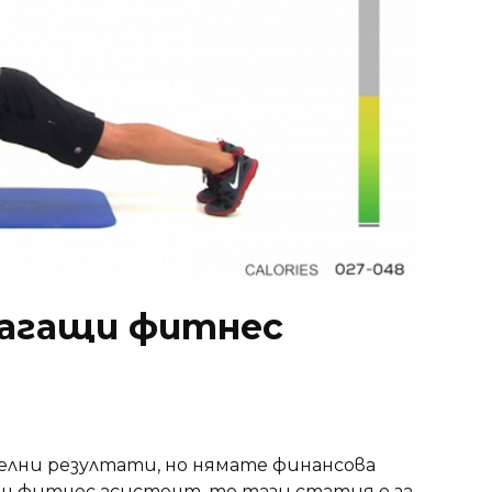
лагащи фитнес
лни резултати, но нямате финансова
ен фитнес асистент, то тази статия е за