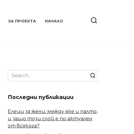
ЗА ПРОЕКТА
НАЧАЛО
Search
for:
Последни публикации
Елеци за жени: между яке и палто,
и защо този слой е по-актуален
от всякога?