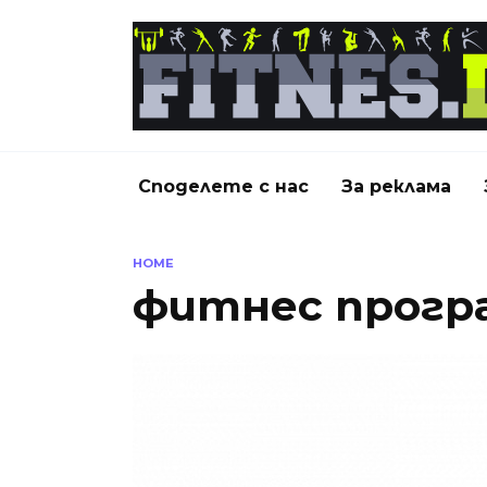
Skip
to
content
Споделете с нас
За реклама
HOME
фитнес програ