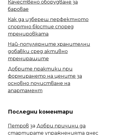
Качествено оборудване за
баровае
Как да избереш перфектното
спортно бюстие според
тренировката
Най-популярните хранителни
добавки сред активно
трениращите
Добрите практики при
формирането на цените за
основно почистване на
апартамент
Последни коментари
Петров
за
Добри причини да
стартирате упражненията днес