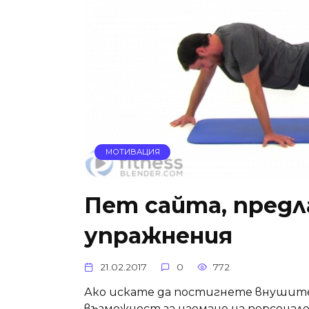
МОТИВАЦИЯ
Пет сайта, пред
упражнения
21.02.2017
0
772
Ако искате да постигнете внушите
възможност за наемане на персонал