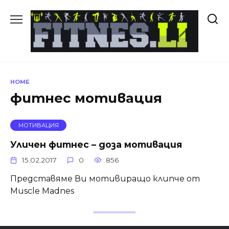
Skip
to
content
HOME
фитнес мотивация
МОТИВАЦИЯ
Уличен фитнес – доза мотивация
15.02.2017
0
856
Представяме Ви мотивиращо клипче от
Muscle Madnes