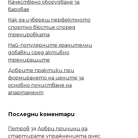
Качествено оборудване за
баровае
Как да избереш перфектното
спортно бюстие според
тренировката
Най-популярните хранителни
добавки сред активно
трениращите
Добрите практики при
формирането на цените за
основно почистване на
апартамент
Последни коментари
Петров
за
Добри причини да
стартирате упражненията днес