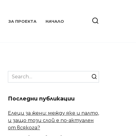
ЗА ПРОЕКТА
НАЧАЛО
Search
for:
Последни публикации
Елеци за жени: между яке и палто,
и защо този слой е по-актуален
от всякога?