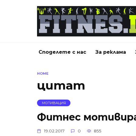
Skip
to
content
Споделете с нас
За реклама
HOME
цитат
МОТИВАЦИЯ
Фитнес мотивир
19.02.2017
0
855