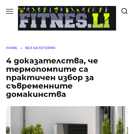
Skip
to
content
HOME
»
БЕЗ КАТЕГОРИЯ
4 доказателства, че
термопомпите са
практичен избор за
съвременните
домакинства