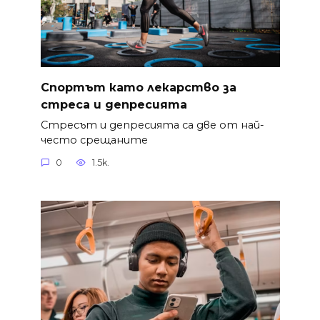
Спортът като лекарство за
стреса и депресията
Стресът и депресията са две от най-
често срещаните
0
1.5k.