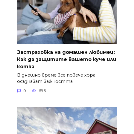
Застраховка на домашен любимец:
Как да защитите вашето куче или
котка
В днешно време все повече хора
осъзнават важността
0
696