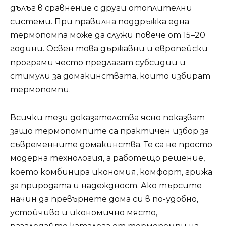
дълъг в сравнение с други отоплителни
системи. При правилна поддръжка една
термопомпа може да служи повече от 15–20
години. Освен това държавни и европейски
програми често предлагат субсидии и
стимули за домакинствата, които избират
термопомпи.
Всички тези доказателства ясно показват
защо термопомпите са практичен избор за
съвременните домакинства. Те са не просто
модерна технология, а работещо решение,
което комбинира икономия, комфорт, грижа
за природата и надеждност. Ако търсите
начин да превърнете дома си в по-удобно,
устойчиво и икономично място,