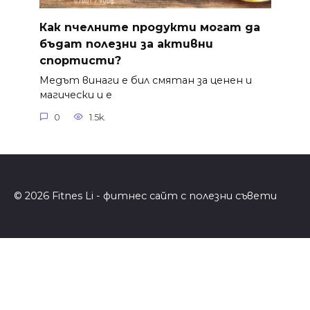
Как пчелните продукти могат да
бъдат полезни за активни
спортисти?
Медът винаги е бил смятан за ценен и
магически и е
0
1.5k.
© 2026 Fitnes Li - фитнес сайт с полезни съвети