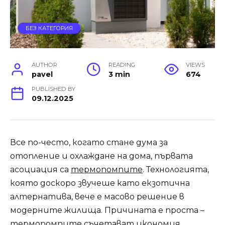
БЕЗ КАТЕГОРИЯ
AUTHOR
READING
VIEWS
pavel
3 min
674
PUBLISHED BY
09.12.2025
Все по-често, когато стане дума за
отопление и охлаждане на дома, първата
асоциация са
термопомпите
. Технологията,
която доскоро звучеше като екзотична
алтернатива, вече е масово решение в
модерните жилища. Причината е проста –
термопомпите съчетават икономия,