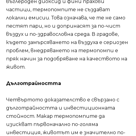
въглероден диоксид и фини прахови
частици, термопомпите не създават
локални емисии. Това означава, че те не само
пестят пари, но и допринасят за по-чист
въздух и по-здравословна среда. В градове,
където замърсяването на въздуха е сериозен
проблем, внедряването на термопомпи е
пряк начин за подобряване на качеството на
живот.
Дълготрайността
Четвъртото доказателство е свързано с
дълготрайността и инвестиционната
стойност. Макар термопомпите да
изискват първоначално по-голяма
инвестиция, животът им е значително по-