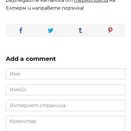
разгледайте каталога от
термопомпи
на
Елтерм и направете поръчка!
Add a comment
Име
*
Имейл
*
Интернет
страница
Коментар: