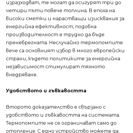
изразходват, те могат да осигурят три до
четири пъти повече топлина. В епоха на
високи сметки и нарастващи изисквания за
енергийна ефективност, подобна
производителност е трудно да бъде
пренебрегната. Неслучайно термопомпите
вече са основният избор в много европейски
страни, където политиките за енергийна
независимост стимулират тяхното
внедряване.
Удобството и гъвкавостта
Второто доказателство е свързано с
удобството и гъвкавостта на системата.
Термопомпите не се ограничават само до
отопление. С едно устройство можете да